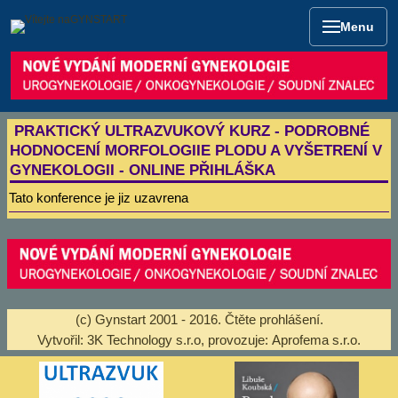
Menu
PRAKTICKÝ ULTRAZVUKOVÝ KURZ - PODROBNÉ
HODNOCENÍ MORFOLOGIIE PLODU A VYŠETRENÍ V
GYNEKOLOGII - ONLINE PŘIHLÁŠKA
Tato konference je jiz uzavrena
(c) Gynstart 2001 - 2016.
Čtěte prohlášení
.
Vytvořil:
3K Technology s.r.o
, provozuje:
Aprofema s.r.o.