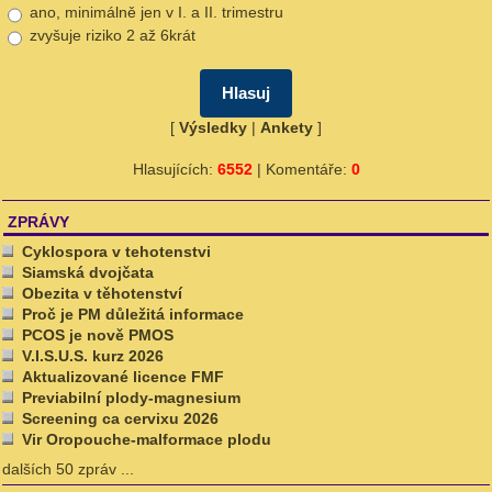
ano, minimálně jen v I. a II. trimestru
zvyšuje riziko 2 až 6krát
[
Výsledky
|
Ankety
]
Hlasujících:
6552
| Komentáře:
0
ZPRÁVY
Cyklospora v tehotenstvi
Siamská dvojčata
Obezita v těhotenství
Proč je PM důležitá informace
PCOS je nově PMOS
V.I.S.U.S. kurz 2026
Aktualizované licence FMF
Previabilní plody-magnesium
Screening ca cervixu 2026
Vir Oropouche-malformace plodu
dalších 50 zpráv ...