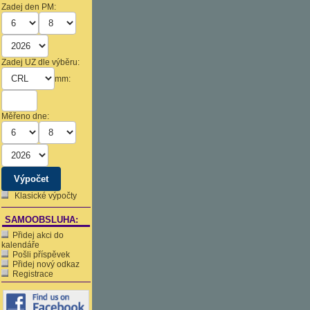
Zadej den PM:
Zadej UZ dle výběru:
mm:
Měřeno dne:
Klasické výpočty
SAMOOBSLUHA:
Přidej akci do
kalendáře
Pošli příspěvek
Přidej nový odkaz
Registrace