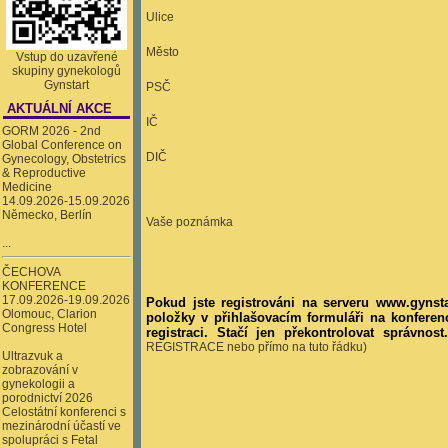
Ulice
Město
Vstup do uzavřené
skupiny gynekologů
Gynstart
PSČ
AKTUÁLNÍ AKCE
IČ
GORM 2026 - 2nd
Global Conference on
DIČ
Gynecology, Obstetrics
& Reproductive
Medicine
14.09.2026-15.09.2026
Německo, Berlín
Vaše poznámka
...
ČECHOVA
KONFERENCE
17.09.2026-19.09.2026
Pokud jste registrováni na serveru www.gynstar
Olomouc, Clarion
položky v přihlašovacím formuláři na konferen
Congress Hotel
registraci. Stačí jen překontrolovat správnos
REGISTRACE nebo přímo na tuto řádku)
Ultrazvuk a
zobrazování v
gynekologii a
porodnictví 2026
Celostátní konferenci s
mezinárodní účastí ve
spolupráci s Fetal