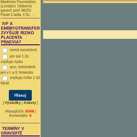
Medicine Foundation
(Londýn) Odborný
garant: prof. MUDr.
Pavel Calda, CSc. ...
IVF A
EMBRYOTRANSFER
ZVYŠUJE RIZIKO
PLACENTA
PRAEVIA?
nemá souvislost
jen asi 1,2x
zvyšuje riziko
ano, minimálně
jen v I. a II. trimestru
zvyšuje riziko 2 až
6krát
[
Výsledky
|
Ankety
]
Hlasujících:
6548
|
Komentáře:
0
TERMÍNY V
GRAVIDITĚ