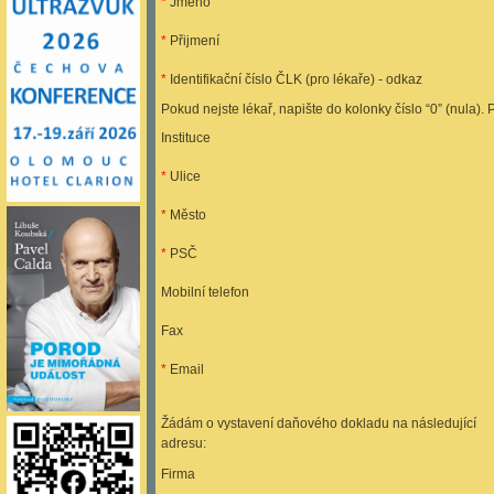
*
Jméno
*
Přijmení
*
Identifikační číslo ČLK (pro lékaře) - odkaz
Pokud nejste lékař, napište do kolonky číslo “0” (nula).
Instituce
*
Ulice
*
Město
*
PSČ
Mobilní telefon
Fax
*
Email
Žádám o vystavení daňového dokladu na následující
adresu:
Firma