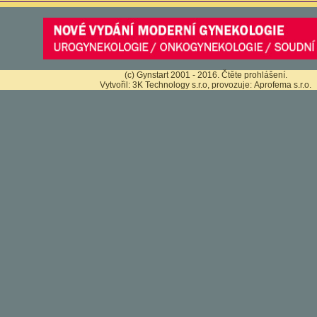
(c) Gynstart 2001 - 2016.
Čtěte prohlášení
.
Vytvořil:
3K Technology s.r.o
, provozuje:
Aprofema s.r.o.