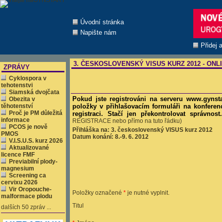
Úvodní stránka
Napište nám
Přidej 
3. ČESKOSLOVENSKÝ VISUS KURZ 2012 - ONL
ZPRÁVY
Cyklospora v
tehotenstvi
Siamská dvojčata
Pokud jste registrováni na serveru www.gynstar
Obezita v
těhotenství
položky v přihlašovacím formuláři na konferen
Proč je PM důležitá
registraci. Stačí jen překontrolovat správnos
informace
REGISTRACE nebo přímo na tuto řádku)
PCOS je nově
Přihláška na: 3. československý VISUS kurz 2012
PMOS
Datum konání: 8.-9. 6. 2012
V.I.S.U.S. kurz 2026
Aktualizované
licence FMF
Previabilní plody-
magnesium
Screening ca
cervixu 2026
Vir Oropouche-
Položky označené
*
je nutné vyplnit.
malformace plodu
Titul
dalších 50 zpráv ...