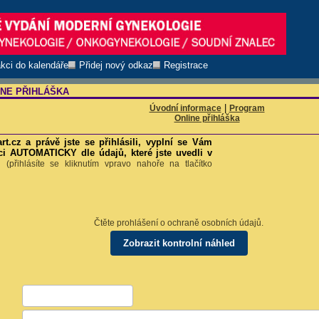
akci do kalendáře
Přidej nový odkaz
Registrace
INE PŘIHLÁŠKA
|
Úvodní informace
Program
Online přihláška
t.cz a právě jste se přihlásili, vyplní se Vám
ci AUTOMATICKY dle údajů, které jste uvedli v
t.
(přihlásíte se kliknutím vpravo nahoře na tlačítko
Čtěte prohlášení o ochraně osobních údajů.