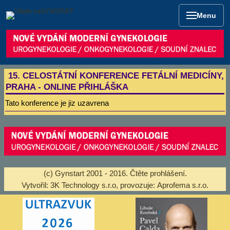
Menu
15. CELOSTÁTNÍ KONFERENCE FETÁLNÍ MEDICÍNY,
PRAHA - ONLINE PŘIHLÁŠKA
Tato konference je jiz uzavrena
(c) Gynstart 2001 - 2016.
Čtěte prohlášení
.
Vytvořil:
3K Technology s.r.o
, provozuje:
Aprofema s.r.o.