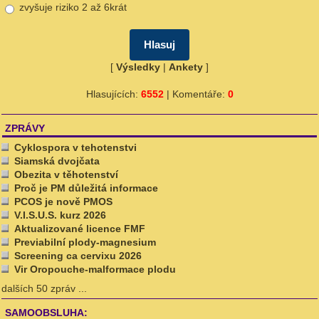
zvyšuje riziko 2 až 6krát
[
Výsledky
|
Ankety
]
Hlasujících:
6552
| Komentáře:
0
ZPRÁVY
Cyklospora v tehotenstvi
Siamská dvojčata
Obezita v těhotenství
Proč je PM důležitá informace
PCOS je nově PMOS
V.I.S.U.S. kurz 2026
Aktualizované licence FMF
Previabilní plody-magnesium
Screening ca cervixu 2026
Vir Oropouche-malformace plodu
dalších 50 zpráv ...
SAMOOBSLUHA: