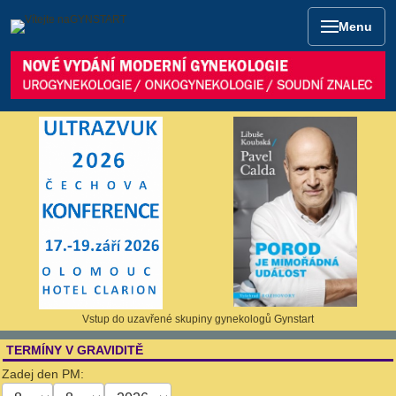
Menu
Vstup do uzavřené skupiny gynekologů Gynstart
TERMÍNY V GRAVIDITĚ
Zadej den PM: