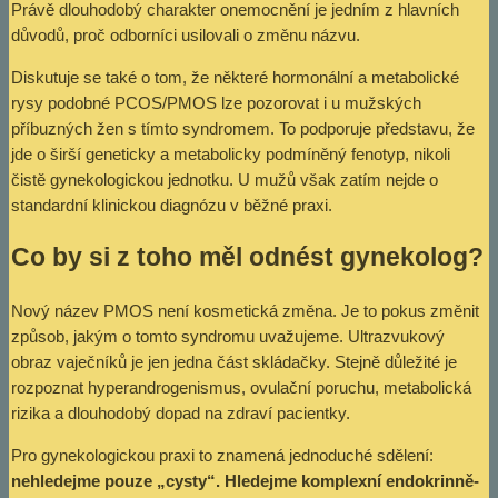
Právě dlouhodobý charakter onemocnění je jedním z hlavních
důvodů, proč odborníci usilovali o změnu názvu.
Diskutuje se také o tom, že některé hormonální a metabolické
rysy podobné PCOS/PMOS lze pozorovat i u mužských
příbuzných žen s tímto syndromem. To podporuje představu, že
jde o širší geneticky a metabolicky podmíněný fenotyp, nikoli
čistě gynekologickou jednotku. U mužů však zatím nejde o
standardní klinickou diagnózu v běžné praxi.
Co by si z toho měl odnést gynekolog?
Nový název PMOS není kosmetická změna. Je to pokus změnit
způsob, jakým o tomto syndromu uvažujeme. Ultrazvukový
obraz vaječníků je jen jedna část skládačky. Stejně důležité je
rozpoznat hyperandrogenismus, ovulační poruchu, metabolická
rizika a dlouhodobý dopad na zdraví pacientky.
Pro gynekologickou praxi to znamená jednoduché sdělení:
nehledejme pouze „cysty“. Hledejme komplexní endokrinně-