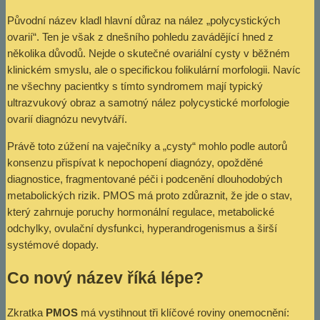
Původní název kladl hlavní důraz na nález „polycystických
ovarií“. Ten je však z dnešního pohledu zavádějící hned z
několika důvodů. Nejde o skutečné ovariální cysty v běžném
klinickém smyslu, ale o specifickou folikulární morfologii. Navíc
ne všechny pacientky s tímto syndromem mají typický
ultrazvukový obraz a samotný nález polycystické morfologie
ovarií diagnózu nevytváří.
Právě toto zúžení na vaječníky a „cysty“ mohlo podle autorů
konsenzu přispívat k nepochopení diagnózy, opožděné
diagnostice, fragmentované péči i podcenění dlouhodobých
metabolických rizik. PMOS má proto zdůraznit, že jde o stav,
který zahrnuje poruchy hormonální regulace, metabolické
odchylky, ovulační dysfunkci, hyperandrogenismus a širší
systémové dopady.
Co nový název říká lépe?
Zkratka
PMOS
má vystihnout tři klíčové roviny onemocnění: