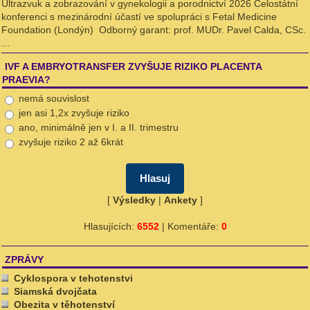
Ultrazvuk a zobrazování v gynekologii a porodnictví 2026 Celostátní
konferenci s mezinárodní účastí ve spolupráci s Fetal Medicine
Foundation (Londýn) Odborný garant: prof. MUDr. Pavel Calda, CSc.
...
IVF A EMBRYOTRANSFER ZVYŠUJE RIZIKO PLACENTA
PRAEVIA?
nemá souvislost
jen asi 1,2x zvyšuje riziko
ano, minimálně jen v I. a II. trimestru
zvyšuje riziko 2 až 6krát
[
Výsledky
|
Ankety
]
Hlasujících:
6552
| Komentáře:
0
ZPRÁVY
Cyklospora v tehotenstvi
Siamská dvojčata
Obezita v těhotenství