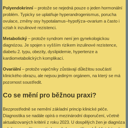
Polyendokrinní
– protože se nejedná pouze o jeden hormonální
problém. Typicky se uplatňuje hyperandrogenismus, porucha
ovulace, změny osy hypotalamus–hypofýza–ovarium a často i
vztah k inzulinové rezistenci.
Metabolický
– protože syndrom není jen gynekologickou
diagnózou. Je spojen s vyšším rizikem inzulinové rezistence,
diabetu 2. typu, obezity, dyslipidemie, hypertenze a
kardiometabolických komplikací.
Ovariální
– protože vaječníky zůstávají důležitou součástí
klinického obrazu, ale nejsou jediným orgánem, na který se má
pozornost soustředit.
Co se mění pro běžnou praxi?
Bezprostředně se nemění základní princip klinické péče.
Diagnostika se nadále opírá o mezinárodní doporučení, včetně
aktualizovaných kritérií z roku 2023. U dospělých žen je diagnóza