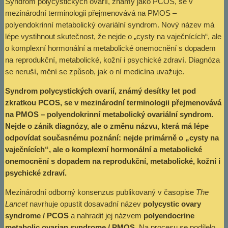
Syndrom polycystických ovarií, známý jako PCOS, se v
mezinárodní terminologii přejmenovává na PMOS –
polyendokrinní metabolický ovariální syndrom. Nový název má
lépe vystihnout skutečnost, že nejde o „cysty na vaječnících“, ale
o komplexní hormonální a metabolické onemocnění s dopadem
na reprodukční, metabolické, kožní i psychické zdraví. Diagnóza
se neruší, mění se způsob, jak o ní medicína uvažuje.
Syndrom polycystických ovarií, známý desítky let pod
zkratkou PCOS, se v mezinárodní terminologii přejmenovává
na PMOS – polyendokrinní metabolický ovariální syndrom.
Nejde o zánik diagnózy, ale o změnu názvu, která má lépe
odpovídat současnému poznání: nejde primárně o „cysty na
vaječnících“, ale o komplexní hormonální a metabolické
onemocnění s dopadem na reprodukční, metabolické, kožní i
psychické zdraví.
Mezinárodní odborný konsenzus publikovaný v časopise
The
Lancet
navrhuje opustit dosavadní název
polycystic ovary
syndrome / PCOS
a nahradit jej názvem
polyendocrine
metabolic ovarian syndrome / PMOS
. Na procesu se podílelo