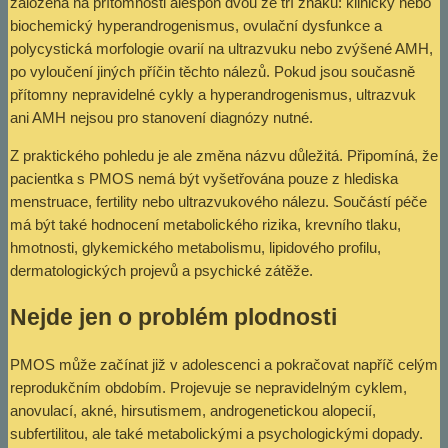
založena na přítomnosti alespoň dvou ze tří znaků: klinický nebo
biochemický hyperandrogenismus, ovulační dysfunkce a
polycystická morfologie ovarií na ultrazvuku nebo zvýšené AMH,
po vyloučení jiných příčin těchto nálezů. Pokud jsou současně
přítomny nepravidelné cykly a hyperandrogenismus, ultrazvuk
ani AMH nejsou pro stanovení diagnózy nutné.
Z praktického pohledu je ale změna názvu důležitá. Připomíná, že
pacientka s PMOS nemá být vyšetřována pouze z hlediska
menstruace, fertility nebo ultrazvukového nálezu. Součástí péče
má být také hodnocení metabolického rizika, krevního tlaku,
hmotnosti, glykemického metabolismu, lipidového profilu,
dermatologických projevů a psychické zátěže.
Nejde jen o problém plodnosti
PMOS může začínat již v adolescenci a pokračovat napříč celým
reprodukčním obdobím. Projevuje se nepravidelným cyklem,
anovulací, akné, hirsutismem, androgenetickou alopecií,
subfertilitou, ale také metabolickými a psychologickými dopady.