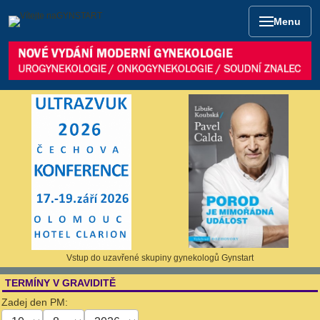
Menu
Vstup do uzavřené skupiny gynekologů Gynstart
TERMÍNY V GRAVIDITĚ
Zadej den PM: