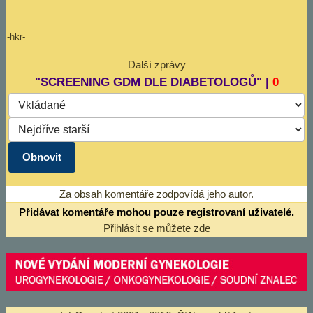
-hkr-
Další zprávy
"SCREENING GDM DLE DIABETOLOGŮ" |
0
Za obsah komentáře zodpovídá jeho autor.
Přidávat komentáře mohou pouze registrovaní uživatelé.
Přihlásit se můžete zde