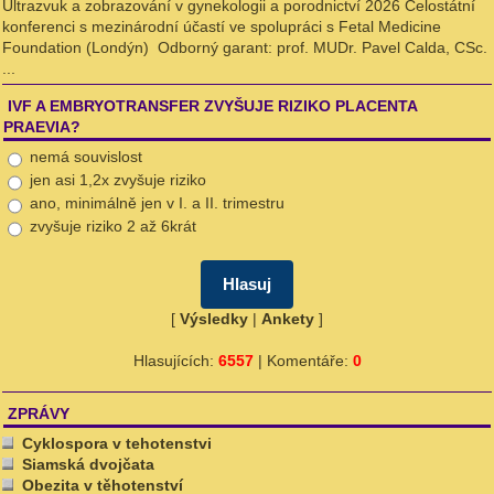
Ultrazvuk a zobrazování v gynekologii a porodnictví 2026 Celostátní
konferenci s mezinárodní účastí ve spolupráci s Fetal Medicine
Foundation (Londýn) Odborný garant: prof. MUDr. Pavel Calda, CSc.
...
IVF A EMBRYOTRANSFER ZVYŠUJE RIZIKO PLACENTA
PRAEVIA?
nemá souvislost
jen asi 1,2x zvyšuje riziko
ano, minimálně jen v I. a II. trimestru
zvyšuje riziko 2 až 6krát
[
Výsledky
|
Ankety
]
Hlasujících:
6557
| Komentáře:
0
ZPRÁVY
Cyklospora v tehotenstvi
Siamská dvojčata
Obezita v těhotenství