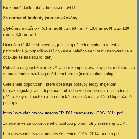
Ke změně došlo také v hodnocení oGTT:
Za normální hodnoty jsou považovány:
glykémie nalačno < 5,1 mmol/l , za 60 min < 10,0 mmol/l a za 120
min < 8,5 mmol/l
Diagnóza GDM je stanovena, je-li alespoň jedna hodnota v testu
patologická (v případě vyšší glykémie nalačno se v testu nepokračuje a
opakuje se následující den).
Pokud je diagnostikován GDM a není kompenzovatelný pouze dietou, lze
v terapii mimo inzulínu použít i metformin (indikuje diabetolog).
Celé znění doporučení, které obsahuje postupy léčby (nejenom
farmakologické), ale i doporučení ohledně vedení porodu a následnou
péči o ženy s diabetem je na stránkách společnosti v části Doporučené
postupy:
http://www.diab.cz/dokumenty/DP_DM_tehotenstvi_CDS_2014.pdf
Zkrácená verze doporučeného postupu pro samotný screening GDM:
http://www.diab.cz/dokumenty/Screening_GDM_2014_souhrn.pdf