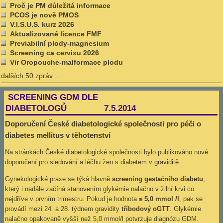
Proč je PM důležitá informace
PCOS je nově PMOS
V.I.S.U.S. kurz 2026
Aktualizované licence FMF
Previabilní plody-magnesium
Screening ca cervixu 2026
Vir Oropouche-malformace plodu
dalších 50 zpráv ...
SCREENING GDM DLE
DIABETOLOGŮ 7.5.2014
Doporučení České diabetologické společnosti pro péči o
diabetes mellitus v těhotenství
Na stránkách České diabetologické společnosti bylo publikováno nové
doporučení pro sledování a léčbu žen s diabetem v graviditě.
Gynekologické praxe se týká hlavně
screening gestačního diabetu
,
který i nadále začíná stanovením glykémie nalačno v žilní krvi co
nejdříve v prvním trimestru. Pokud je hodnota
≤
5,0 mmol /l
, pak se
provádí mezi 24. a 28. týdnem gravidity
tříbodový oGTT
. Glykémie
nalačno opakovaně vyšší než 5,0 mmol/l potvrzuje diagnózu GDM.