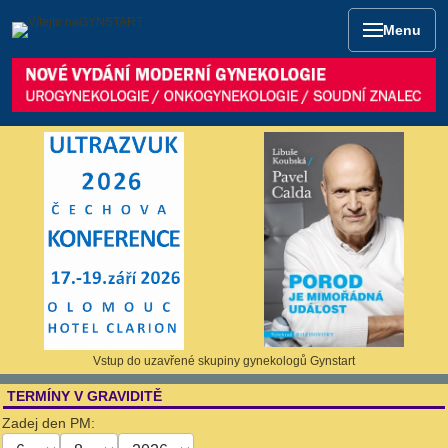
Menu
Vstup do uzavřené skupiny gynekologů Gynstart
TERMÍNY V GRAVIDITĚ
Zadej den PM: