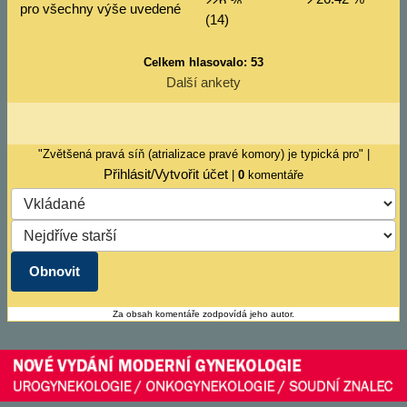
pro všechny výše uvedené
(14)
Celkem hlasovalo: 53
Další ankety
"Zvětšená pravá síň (atrializace pravé komory) je typická pro" |
Přihlásit/Vytvořit účet
|
0
komentáře
Za obsah komentáře zodpovídá jeho autor.