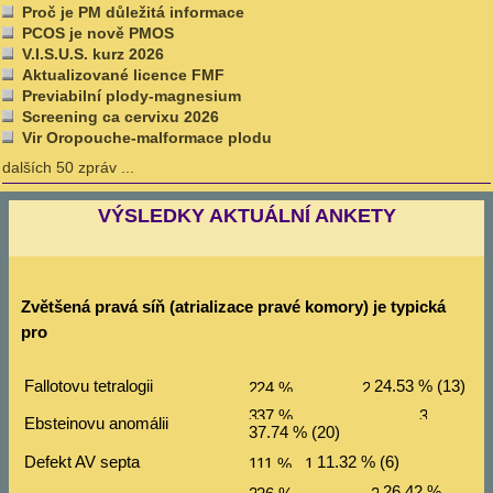
Proč je PM důležitá informace
PCOS je nově PMOS
V.I.S.U.S. kurz 2026
Aktualizované licence FMF
Previabilní plody-magnesium
Screening ca cervixu 2026
Vir Oropouche-malformace plodu
dalších 50 zpráv ...
VÝSLEDKY AKTUÁLNÍ ANKETY
Zvětšená pravá síň (atrializace pravé komory) je typická
pro
Fallotovu tetralogii
24.53 % (13)
Ebsteinovu anomálii
37.74 % (20)
Defekt AV septa
11.32 % (6)
26.42 %