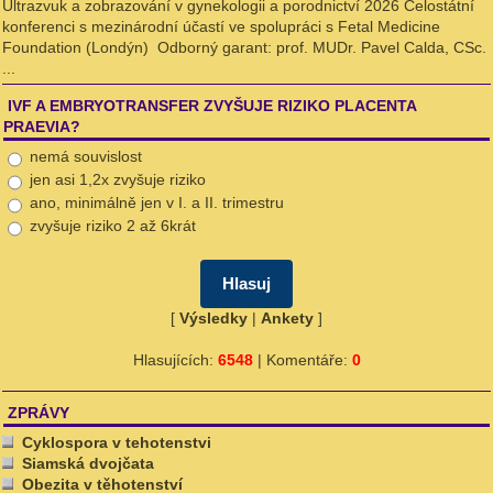
Ultrazvuk a zobrazování v gynekologii a porodnictví 2026 Celostátní
konferenci s mezinárodní účastí ve spolupráci s Fetal Medicine
Foundation (Londýn) Odborný garant: prof. MUDr. Pavel Calda, CSc.
...
IVF A EMBRYOTRANSFER ZVYŠUJE RIZIKO PLACENTA
PRAEVIA?
nemá souvislost
jen asi 1,2x zvyšuje riziko
ano, minimálně jen v I. a II. trimestru
zvyšuje riziko 2 až 6krát
[
Výsledky
|
Ankety
]
Hlasujících:
6548
| Komentáře:
0
ZPRÁVY
Cyklospora v tehotenstvi
Siamská dvojčata
Obezita v těhotenství