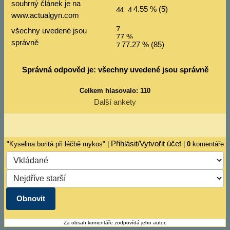
souhrný článek je na
4.55 % (5)
www.actualgyn.com
všechny uvedené jsou
správně
77.27 % (85)
Správná odpověd je: všechny uvedené jsou správně
Celkem hlasovalo: 110
Další ankety
Přihlásit/Vytvořit účet
"Kyselina boritá při léčbě mykos" |
|
0
komentáře
Za obsah komentáře zodpovídá jeho autor.