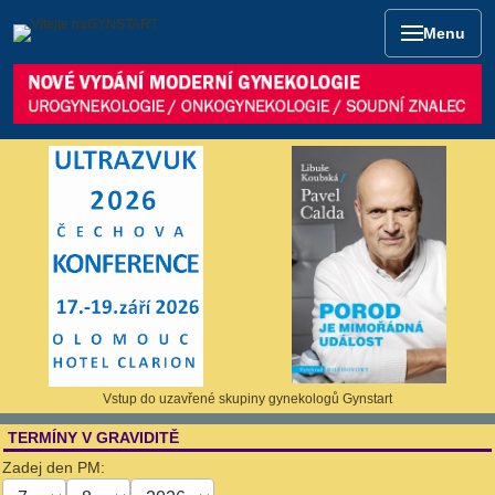
Menu
Vstup do uzavřené skupiny gynekologů Gynstart
TERMÍNY V GRAVIDITĚ
Zadej den PM: