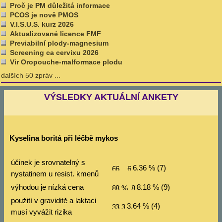
Proč je PM důležitá informace
PCOS je nově PMOS
V.I.S.U.S. kurz 2026
Aktualizované licence FMF
Previabilní plody-magnesium
Screening ca cervixu 2026
Vir Oropouche-malformace plodu
dalších 50 zpráv ...
VÝSLEDKY AKTUÁLNÍ ANKETY
Kyselina boritá při léčbě mykos
účinek je srovnatelný s
6.36 % (7)
nystatinem u resist. kmenů
výhodou je nízká cena
8.18 % (9)
použití v graviditě a laktaci
3.64 % (4)
musí vyvážit rizika