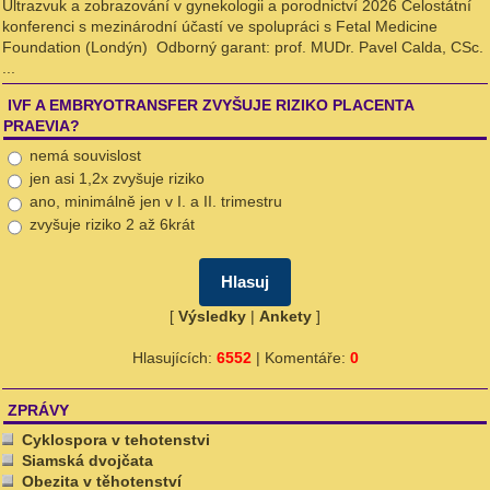
Ultrazvuk a zobrazování v gynekologii a porodnictví 2026 Celostátní
konferenci s mezinárodní účastí ve spolupráci s Fetal Medicine
Foundation (Londýn) Odborný garant: prof. MUDr. Pavel Calda, CSc.
...
IVF A EMBRYOTRANSFER ZVYŠUJE RIZIKO PLACENTA
PRAEVIA?
nemá souvislost
jen asi 1,2x zvyšuje riziko
ano, minimálně jen v I. a II. trimestru
zvyšuje riziko 2 až 6krát
[
Výsledky
|
Ankety
]
Hlasujících:
6552
| Komentáře:
0
ZPRÁVY
Cyklospora v tehotenstvi
Siamská dvojčata
Obezita v těhotenství