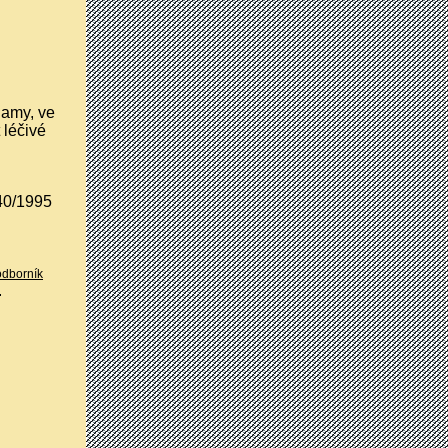
lamy, ve
 léčivé
40/1995
odborník
.