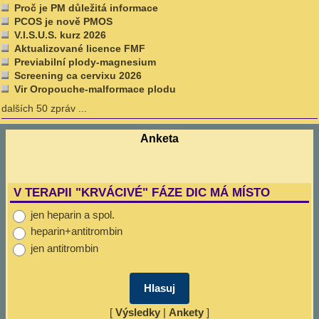
Proč je PM důležitá informace
PCOS je nově PMOS
V.I.S.U.S. kurz 2026
Aktualizované licence FMF
Previabilní plody-magnesium
Screening ca cervixu 2026
Vir Oropouche-malformace plodu
dalších 50 zpráv ...
Anketa
V TERAPII "KRVÁCIVÉ" FÁZE DIC MÁ MÍSTO
jen heparin a spol.
heparin+antitrombin
jen antitrombin
[
Výsledky
|
Ankety
]