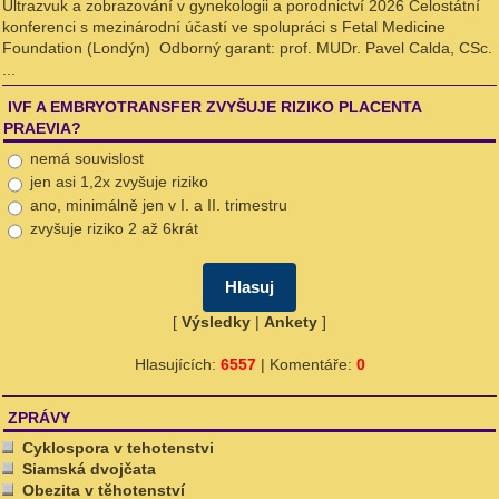
Ultrazvuk a zobrazování v gynekologii a porodnictví 2026 Celostátní
konferenci s mezinárodní účastí ve spolupráci s Fetal Medicine
Foundation (Londýn) Odborný garant: prof. MUDr. Pavel Calda, CSc.
...
IVF A EMBRYOTRANSFER ZVYŠUJE RIZIKO PLACENTA
PRAEVIA?
nemá souvislost
jen asi 1,2x zvyšuje riziko
ano, minimálně jen v I. a II. trimestru
zvyšuje riziko 2 až 6krát
[
Výsledky
|
Ankety
]
Hlasujících:
6557
| Komentáře:
0
ZPRÁVY
Cyklospora v tehotenstvi
Siamská dvojčata
Obezita v těhotenství