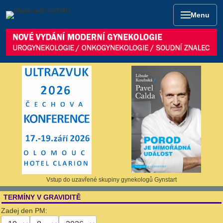
Menu
Vstup do uzavřené skupiny gynekologů Gynstart
TERMÍNY V GRAVIDITĚ
Zadej den PM: