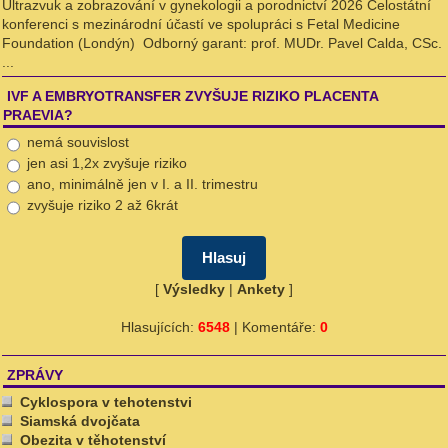
Ultrazvuk a zobrazování v gynekologii a porodnictví 2026 Celostátní
konferenci s mezinárodní účastí ve spolupráci s Fetal Medicine
Foundation (Londýn) Odborný garant: prof. MUDr. Pavel Calda, CSc.
...
IVF A EMBRYOTRANSFER ZVYŠUJE RIZIKO PLACENTA
PRAEVIA?
nemá souvislost
jen asi 1,2x zvyšuje riziko
ano, minimálně jen v I. a II. trimestru
zvyšuje riziko 2 až 6krát
[
Výsledky
|
Ankety
]
Hlasujících:
6548
| Komentáře:
0
ZPRÁVY
Cyklospora v tehotenstvi
Siamská dvojčata
Obezita v těhotenství