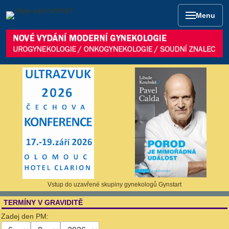
Menu
Vstup do uzavřené skupiny gynekologů Gynstart
TERMÍNY V GRAVIDITĚ
Zadej den PM: