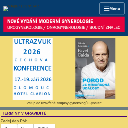
Menu
Vstup do uzavřené skupiny gynekologů Gynstart
TERMÍNY V GRAVIDITĚ
Zadej den PM: