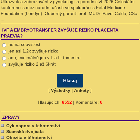
Ultrazvuk a zobrazování v gynekologii a porodnictví 2026 Celostátní
konferenci s mezinárodní účastí ve spolupráci s Fetal Medicine
Foundation (Londýn) Odborný garant: prof. MUDr. Pavel Calda, CSc.
...
IVF A EMBRYOTRANSFER ZVYŠUJE RIZIKO PLACENTA
PRAEVIA?
nemá souvislost
jen asi 1,2x zvyšuje riziko
ano, minimálně jen v I. a II. trimestru
zvyšuje riziko 2 až 6krát
[
Výsledky
|
Ankety
]
Hlasujících:
6552
| Komentáře:
0
ZPRÁVY
Cyklospora v tehotenstvi
Siamská dvojčata
Obezita v těhotenství