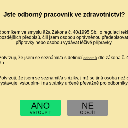
Jste odborný pracovník ve zdravotnictví?
borníkem ve smyslu §2a Zákona č. 40/1995 Sb., o regulaci rek
pozdějších předpisů, čili jsem osobou oprávněnou předepisovat
přípravky nebo osobou vydávat léčivé přípravky.
Potvrzuji, že jsem se seznámil/a s definicí
dle zákona č. 
odborník
Sb.
Potvrzuji, že jsem se seznámil/a s riziky, jimž se jiná osoba než
vystavuje, vstoupím-li na stránky určené převážně pro odborníky
ANO
NE
VSTOUPIT
ODEJÍT