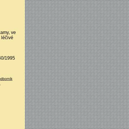
lamy, ve
 léčivé
40/1995
odborník
.