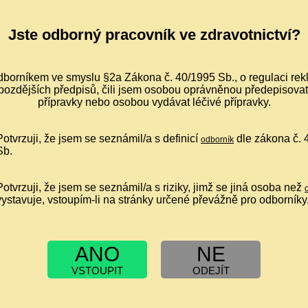
Jste odborný pracovník ve zdravotnictví?
borníkem ve smyslu §2a Zákona č. 40/1995 Sb., o regulaci rek
pozdějších předpisů, čili jsem osobou oprávněnou předepisovat
přípravky nebo osobou vydávat léčivé přípravky.
Potvrzuji, že jsem se seznámil/a s definicí
dle zákona č. 
odborník
Sb.
Potvrzuji, že jsem se seznámil/a s riziky, jimž se jiná osoba než
vystavuje, vstoupím-li na stránky určené převážně pro odborníky
ANO
NE
VSTOUPIT
ODEJÍT