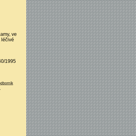
lamy, ve
 léčivé
40/1995
odborník
.