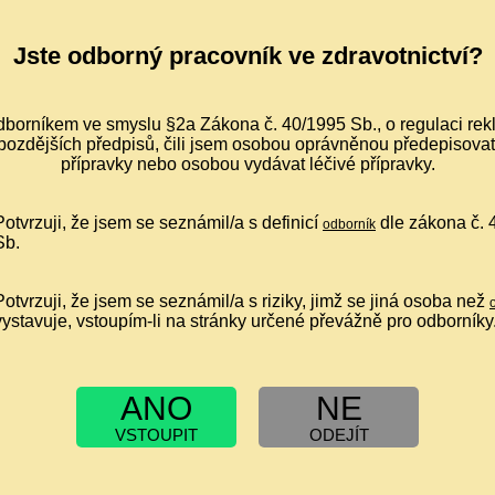
Jste odborný pracovník ve zdravotnictví?
borníkem ve smyslu §2a Zákona č. 40/1995 Sb., o regulaci rek
pozdějších předpisů, čili jsem osobou oprávněnou předepisovat
přípravky nebo osobou vydávat léčivé přípravky.
Potvrzuji, že jsem se seznámil/a s definicí
dle zákona č. 
odborník
Sb.
Potvrzuji, že jsem se seznámil/a s riziky, jimž se jiná osoba než
vystavuje, vstoupím-li na stránky určené převážně pro odborníky
ANO
NE
VSTOUPIT
ODEJÍT