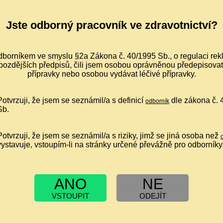
Jste odborný pracovník ve zdravotnictví?
borníkem ve smyslu §2a Zákona č. 40/1995 Sb., o regulaci rek
pozdějších předpisů, čili jsem osobou oprávněnou předepisovat
přípravky nebo osobou vydávat léčivé přípravky.
Potvrzuji, že jsem se seznámil/a s definicí
dle zákona č. 
odborník
Sb.
Potvrzuji, že jsem se seznámil/a s riziky, jimž se jiná osoba než
vystavuje, vstoupím-li na stránky určené převážně pro odborníky
ANO
NE
VSTOUPIT
ODEJÍT