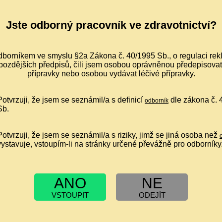
Jste odborný pracovník ve zdravotnictví?
borníkem ve smyslu §2a Zákona č. 40/1995 Sb., o regulaci rek
pozdějších předpisů, čili jsem osobou oprávněnou předepisovat
přípravky nebo osobou vydávat léčivé přípravky.
Potvrzuji, že jsem se seznámil/a s definicí
dle zákona č. 
odborník
Sb.
Potvrzuji, že jsem se seznámil/a s riziky, jimž se jiná osoba než
vystavuje, vstoupím-li na stránky určené převážně pro odborníky
ANO
NE
VSTOUPIT
ODEJÍT