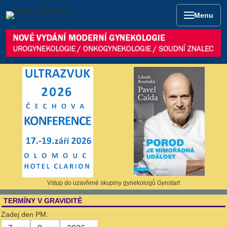
Menu
Vstup do uzavřené skupiny gynekologů Gynstart
TERMÍNY V GRAVIDITĚ
Zadej den PM: