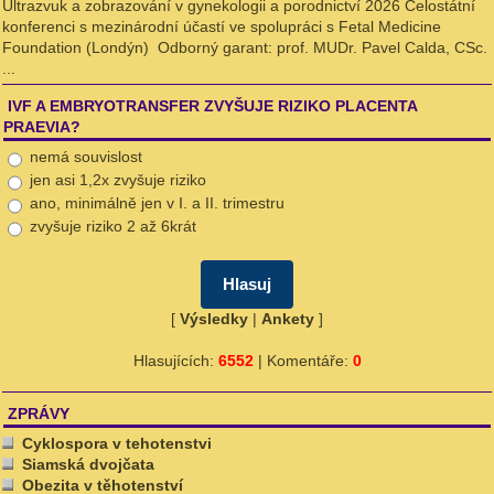
Ultrazvuk a zobrazování v gynekologii a porodnictví 2026 Celostátní
konferenci s mezinárodní účastí ve spolupráci s Fetal Medicine
Foundation (Londýn) Odborný garant: prof. MUDr. Pavel Calda, CSc.
...
IVF A EMBRYOTRANSFER ZVYŠUJE RIZIKO PLACENTA
PRAEVIA?
nemá souvislost
jen asi 1,2x zvyšuje riziko
ano, minimálně jen v I. a II. trimestru
zvyšuje riziko 2 až 6krát
[
Výsledky
|
Ankety
]
Hlasujících:
6552
| Komentáře:
0
ZPRÁVY
Cyklospora v tehotenstvi
Siamská dvojčata
Obezita v těhotenství