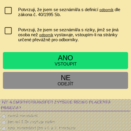
AKTUÁLNÍ AKCE
Potvrzuji, že jsem se seznámil/a s definicí
dle
odborník
zákona č. 40/1995 Sb.
GORM 2026 - 2nd Global Conference on Gynecology, Obstetrics &
Reproductive Medicine
14.09.2026-15.09.2026
Potvrzuji, že jsem se seznámil/a s riziky, jimž se jiná
Německo, Berlín
osoba než
vystavuje, vstoupím-li na stránky
odborník
určené převážně pro odborníky.
...
ČECHOVA KONFERENCE
ANO
17.09.2026-19.09.2026
VSTOUPIT
Olomouc, Clarion Congress Hotel
Ultrazvuk a zobrazování v gynekologii a porodnictví 2026 Celostátní
NE
konferenci s mezinárodní účastí ve spolupráci s Fetal Medicine
ODEJÍT
Foundation (Londýn) Odborný garant: prof. MUDr. Pavel Calda, CSc.
...
IVF A EMBRYOTRANSFER ZVYŠUJE RIZIKO PLACENTA
PRAEVIA?
nemá souvislost
jen asi 1,2x zvyšuje riziko
ano, minimálně jen v I. a II. trimestru