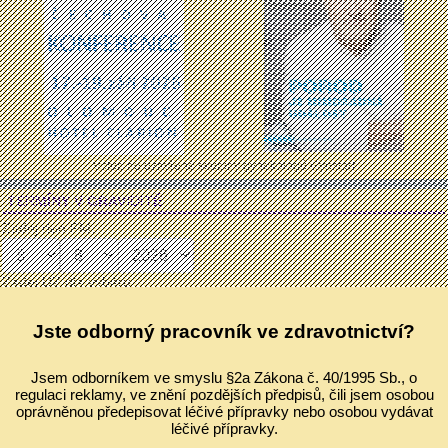
Vstup do uzavřené skupiny gynekologů Gynstart
TERMÍNY V GRAVIDITĚ
Zadej den PM:
Zadej UZ dle výběru:
mm:
Jste odborný pracovník ve zdravotnictví?
Měřeno dne:
Jsem odborníkem ve smyslu §2a Zákona č. 40/1995 Sb., o
regulaci reklamy, ve znění pozdějších předpisů, čili jsem osobou
oprávněnou předepisovat léčivé přípravky nebo osobou vydávat
léčivé přípravky.
Klasické výpočty