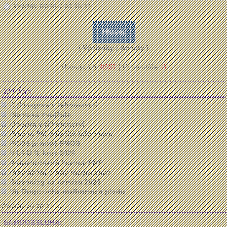
zvyšuje riziko 2 až 6krát
[
Výsledky
|
Ankety
]
Hlasujících:
6557
| Komentáře:
0
ZPRÁVY
Cyklospora v tehotenstvi
Siamská dvojčata
Obezita v těhotenství
Proč je PM důležitá informace
PCOS je nově PMOS
V.I.S.U.S. kurz 2026
Aktualizované licence FMF
Previabilní plody-magnesium
Screening ca cervixu 2026
Vir Oropouche-malformace plodu
dalších 50 zpráv ...
SAMOOBSLUHA: