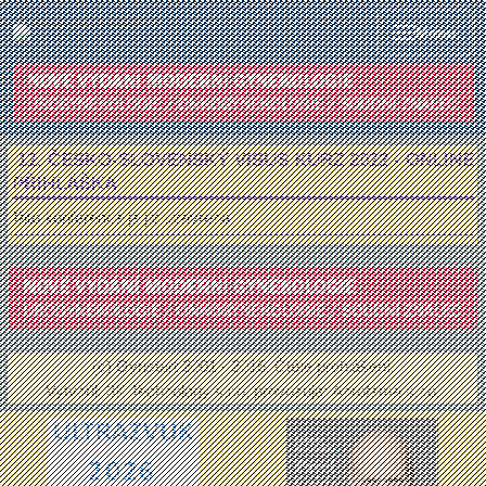
Menu
12. ČESKO-SLOVENSKÝ VISUS KURZ 2022 - ONLINE
PŘIHLÁŠKA
Tato konference je jiz uzavrena
(c) Gynstart 2001 - 2016.
Čtěte prohlášení
.
Vytvořil:
3K Technology s.r.o
, provozuje:
Aprofema s.r.o.