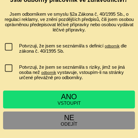
Ultrazvuk a zobrazování v gynekologii a porodnictví 2026 Celostátní
konferenci s mezinárodní účastí ve spolupráci s Fetal Medicine
Foundation (Londýn) Odborný garant: prof. MUDr. Pavel Calda, CSc.
Jsem odborníkem ve smyslu §2a Zákona č. 40/1995 Sb., o
regulaci reklamy, ve znění pozdějších předpisů, čili jsem osobou
...
oprávněnou předepisovat léčivé přípravky nebo osobou vydávat
léčivé přípravky.
IVF A EMBRYOTRANSFER ZVYŠUJE RIZIKO PLACENTA
PRAEVIA?
nemá souvislost
Potvrzuji, že jsem se seznámil/a s definicí
dle
odborník
jen asi 1,2x zvyšuje riziko
zákona č. 40/1995 Sb.
ano, minimálně jen v I. a II. trimestru
zvyšuje riziko 2 až 6krát
Potvrzuji, že jsem se seznámil/a s riziky, jimž se jiná
osoba než
vystavuje, vstoupím-li na stránky
odborník
určené převážně pro odborníky.
[
Výsledky
|
Ankety
]
ANO
Hlasujících:
6552
| Komentáře:
0
VSTOUPIT
ZPRÁVY
NE
ODEJÍT
Cyklospora v tehotenstvi
Siamská dvojčata
Obezita v těhotenství