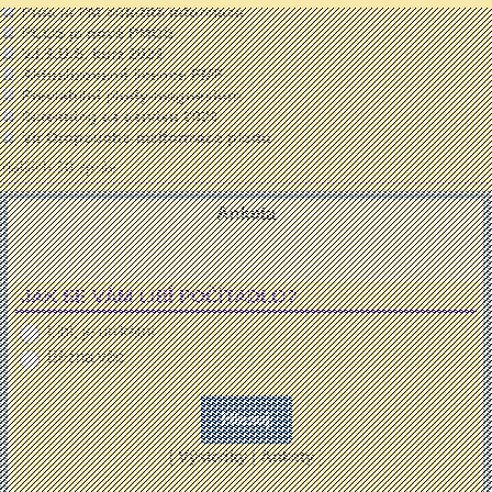
Proč je PM důležitá informace
PCOS je nově PMOS
V.I.S.U.S. kurz 2026
Aktualizované licence FMF
Previabilní plody-magnesium
Screening ca cervixu 2026
Vir Oropouche-malformace plodu
dalších 50 zpráv ...
Anketa
JAK SE VÁM LIBÍ POČÍTADLO?
Líbí, je unikátní
Běžná věc
[
Výsledky
|
Ankety
]