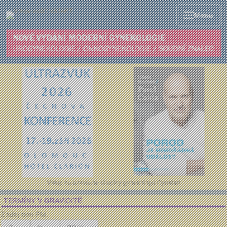
Menu
Vstup do uzavřené skupiny gynekologů Gynstart
TERMÍNY V GRAVIDITĚ
Zadej den PM: