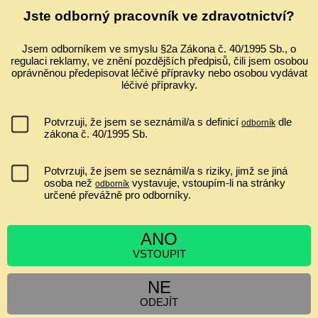
Ultrazvuk a zobrazování v gynekologii a porodnictví 2026 Celostátní
Jste odborný pracovník ve zdravotnictví?
konferenci s mezinárodní účastí ve spolupráci s Fetal Medicine
Foundation (Londýn) Odborný garant: prof. MUDr. Pavel Calda, CSc.
...
Jsem odborníkem ve smyslu §2a Zákona č. 40/1995 Sb., o
regulaci reklamy, ve znění pozdějších předpisů, čili jsem osobou
IVF A EMBRYOTRANSFER ZVYŠUJE RIZIKO PLACENTA
oprávněnou předepisovat léčivé přípravky nebo osobou vydávat
PRAEVIA?
léčivé přípravky.
nemá souvislost
jen asi 1,2x zvyšuje riziko
Potvrzuji, že jsem se seznámil/a s definicí
dle
odborník
ano, minimálně jen v I. a II. trimestru
zákona č. 40/1995 Sb.
zvyšuje riziko 2 až 6krát
Potvrzuji, že jsem se seznámil/a s riziky, jimž se jiná
osoba než
vystavuje, vstoupím-li na stránky
odborník
určené převážně pro odborníky.
[
Výsledky
|
Ankety
]
Hlasujících:
6557
| Komentáře:
0
ANO
VSTOUPIT
ZPRÁVY
NE
Cyklospora v tehotenstvi
Siamská dvojčata
ODEJÍT
Obezita v těhotenství