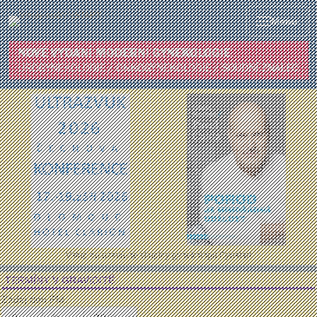
Menu
Vstup do uzavřené skupiny gynekologů Gynstart
TERMÍNY V GRAVIDITĚ
Zadej den PM: