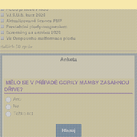
Proč je PM důležitá informace
PCOS je nově PMOS
V.I.S.U.S. kurz 2026
Aktualizované licence FMF
Previabilní plody-magnesium
Screening ca cervixu 2026
Vir Oropouche-malformace plodu
dalších 50 zpráv ...
Anketa
MĚLO SE V PŘÍPADĚ GORILY MAMBY ZASÁHNOU
DŘIVE?
Ano
Ne
Těžko řict