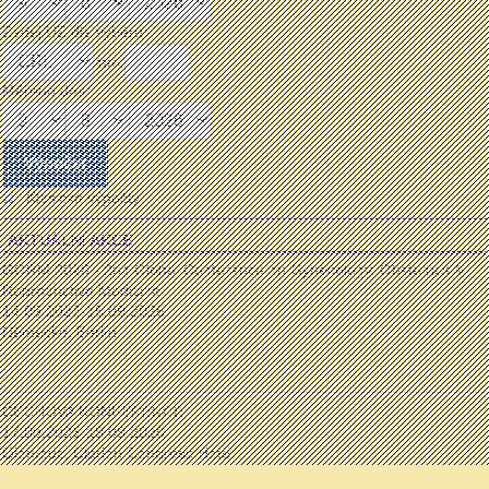
Zadej UZ dle výběru:
mm:
Měřeno dne:
Klasické výpočty
AKTUÁLNÍ AKCE
GORM 2026 - 2nd Global Conference on Gynecology, Obstetrics &
Reproductive Medicine
14.09.2026-15.09.2026
Německo, Berlín
...
ČECHOVA KONFERENCE
17.09.2026-19.09.2026
Olomouc, Clarion Congress Hotel