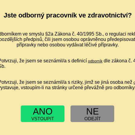
Jste odborný pracovník ve zdravotnictví?
borníkem ve smyslu §2a Zákona č. 40/1995 Sb., o regulaci rek
pozdějších předpisů, čili jsem osobou oprávněnou předepisovat
přípravky nebo osobou vydávat léčivé přípravky.
Potvrzuji, že jsem se seznámil/a s definicí
dle zákona č. 
odborník
Sb.
Potvrzuji, že jsem se seznámil/a s riziky, jimž se jiná osoba než
vystavuje, vstoupím-li na stránky určené převážně pro odborníky
ANO
NE
VSTOUPIT
ODEJÍT