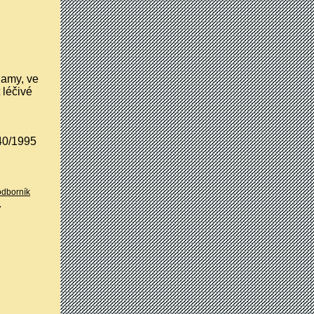
lamy, ve
 léčivé
40/1995
odborník
.