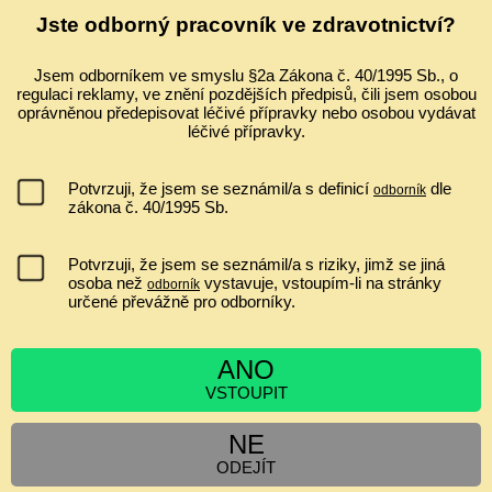
Ultrazvuk a zobrazování v gynekologii a porodnictví 2026 Celostátní
Jste odborný pracovník ve zdravotnictví?
konferenci s mezinárodní účastí ve spolupráci s Fetal Medicine
Foundation (Londýn) Odborný garant: prof. MUDr. Pavel Calda, CSc.
...
Jsem odborníkem ve smyslu §2a Zákona č. 40/1995 Sb., o
regulaci reklamy, ve znění pozdějších předpisů, čili jsem osobou
IVF A EMBRYOTRANSFER ZVYŠUJE RIZIKO PLACENTA
oprávněnou předepisovat léčivé přípravky nebo osobou vydávat
PRAEVIA?
léčivé přípravky.
nemá souvislost
jen asi 1,2x zvyšuje riziko
Potvrzuji, že jsem se seznámil/a s definicí
dle
odborník
ano, minimálně jen v I. a II. trimestru
zákona č. 40/1995 Sb.
zvyšuje riziko 2 až 6krát
Potvrzuji, že jsem se seznámil/a s riziky, jimž se jiná
osoba než
vystavuje, vstoupím-li na stránky
odborník
určené převážně pro odborníky.
[
Výsledky
|
Ankety
]
Hlasujících:
6548
| Komentáře:
0
ANO
VSTOUPIT
ZPRÁVY
NE
Cyklospora v tehotenstvi
Siamská dvojčata
ODEJÍT
Obezita v těhotenství