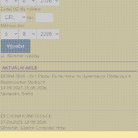
Zadej UZ dle výběru:
mm:
Měřeno dne:
Klasické výpočty
AKTUÁLNÍ AKCE
GORM 2026 - 2nd Global Conference on Gynecology, Obstetrics &
Reproductive Medicine
14.09.2026-15.09.2026
Německo, Berlín
...
ČECHOVA KONFERENCE
17.09.2026-19.09.2026
Olomouc, Clarion Congress Hotel