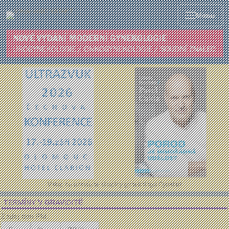
Menu
Vstup do uzavřené skupiny gynekologů Gynstart
TERMÍNY V GRAVIDITĚ
Zadej den PM: