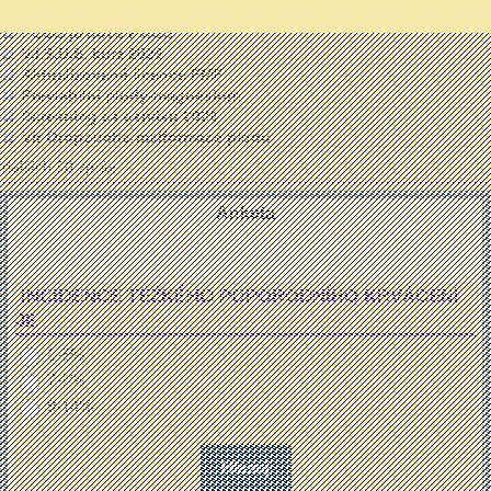
Proč je PM důležitá informace
PCOS je nově PMOS
V.I.S.U.S. kurz 2026
Aktualizované licence FMF
Previabilní plody-magnesium
Screening ca cervixu 2026
Vir Oropouche-malformace plodu
dalších 50 zpráv ...
Anketa
INCIDENCE TĚŽKÉHO POPORODNÍHO KRVÁCENÍ
JE
1-5%
7-8%
9-14%