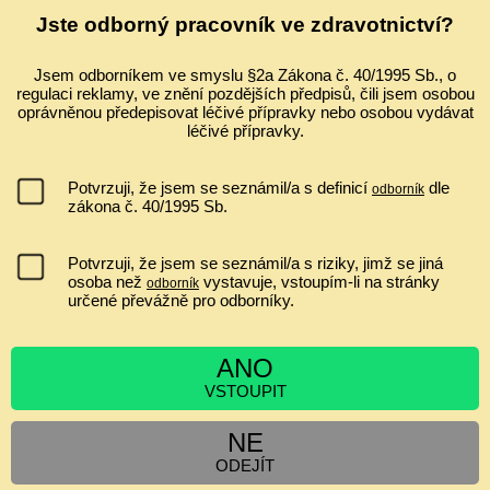
Ultrazvuk a zobrazování v gynekologii a porodnictví 2026 Celostátní
Jste odborný pracovník ve zdravotnictví?
konferenci s mezinárodní účastí ve spolupráci s Fetal Medicine
Foundation (Londýn) Odborný garant: prof. MUDr. Pavel Calda, CSc.
...
Jsem odborníkem ve smyslu §2a Zákona č. 40/1995 Sb., o
regulaci reklamy, ve znění pozdějších předpisů, čili jsem osobou
IVF A EMBRYOTRANSFER ZVYŠUJE RIZIKO PLACENTA
oprávněnou předepisovat léčivé přípravky nebo osobou vydávat
PRAEVIA?
léčivé přípravky.
nemá souvislost
jen asi 1,2x zvyšuje riziko
Potvrzuji, že jsem se seznámil/a s definicí
dle
odborník
ano, minimálně jen v I. a II. trimestru
zákona č. 40/1995 Sb.
zvyšuje riziko 2 až 6krát
Potvrzuji, že jsem se seznámil/a s riziky, jimž se jiná
osoba než
vystavuje, vstoupím-li na stránky
odborník
určené převážně pro odborníky.
[
Výsledky
|
Ankety
]
Hlasujících:
6548
| Komentáře:
0
ANO
VSTOUPIT
ZPRÁVY
NE
Cyklospora v tehotenstvi
Siamská dvojčata
ODEJÍT
Obezita v těhotenství