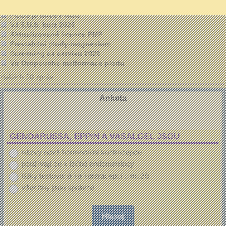
Proč je PM důležitá informace
PCOS je nově PMOS
V.I.S.U.S. kurz 2026
Aktualizované licence FMF
Previabilní plody-magnesium
Screening ca cervixu 2026
Vir Oropouche-malformace plodu
dalších 50 zpráv ...
Anketa
GENDARUSSA, EPPIN A VASALGEL JSOU
názvy nové hormonální kontracepce
používají se k léčbě endometriosy
látky testované ke kontracepci u mužů
všechny jsou správně