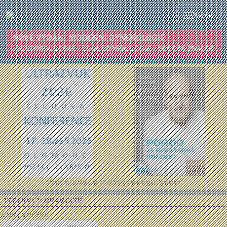
Menu
Vstup do uzavřené skupiny gynekologů Gynstart
TERMÍNY V GRAVIDITĚ
Zadej den PM: