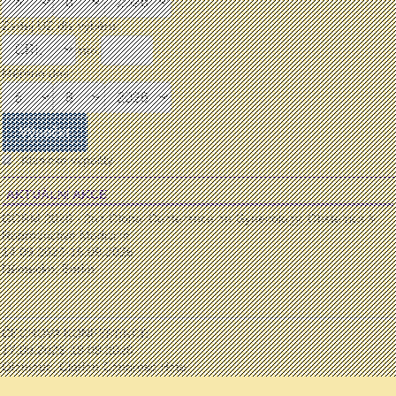
Zadej UZ dle výběru:
mm:
Měřeno dne:
Klasické výpočty
AKTUÁLNÍ AKCE
GORM 2026 - 2nd Global Conference on Gynecology, Obstetrics &
Reproductive Medicine
14.09.2026-15.09.2026
Německo, Berlín
...
ČECHOVA KONFERENCE
17.09.2026-19.09.2026
Olomouc, Clarion Congress Hotel