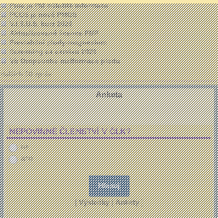
Proč je PM důležitá informace
PCOS je nově PMOS
V.I.S.U.S. kurz 2026
Aktualizované licence FMF
Previabilní plody-magnesium
Screening ca cervixu 2026
Vir Oropouche-malformace plodu
dalších 50 zpráv ...
Anketa
NEPOVINNÉ ČLENSTVÍ V ČLK?
ne
ano
[
Výsledky
|
Ankety
]