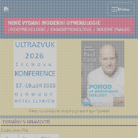
Menu
Vstup do uzavřené skupiny gynekologů Gynstart
TERMÍNY V GRAVIDITĚ
Zadej den PM: