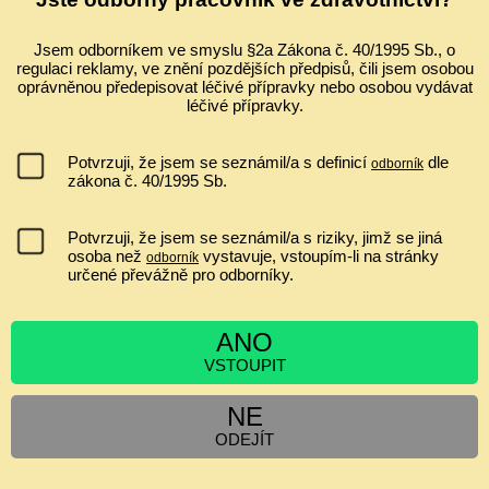
Ultrazvuk a zobrazování v gynekologii a porodnictví 2026 Celostátní
konferenci s mezinárodní účastí ve spolupráci s Fetal Medicine
Foundation (Londýn) Odborný garant: prof. MUDr. Pavel Calda, CSc.
Jsem odborníkem ve smyslu §2a Zákona č. 40/1995 Sb., o
regulaci reklamy, ve znění pozdějších předpisů, čili jsem osobou
...
oprávněnou předepisovat léčivé přípravky nebo osobou vydávat
léčivé přípravky.
IVF A EMBRYOTRANSFER ZVYŠUJE RIZIKO PLACENTA
PRAEVIA?
nemá souvislost
Potvrzuji, že jsem se seznámil/a s definicí
dle
odborník
jen asi 1,2x zvyšuje riziko
zákona č. 40/1995 Sb.
ano, minimálně jen v I. a II. trimestru
zvyšuje riziko 2 až 6krát
Potvrzuji, že jsem se seznámil/a s riziky, jimž se jiná
osoba než
vystavuje, vstoupím-li na stránky
odborník
určené převážně pro odborníky.
[
Výsledky
|
Ankety
]
ANO
Hlasujících:
6552
| Komentáře:
0
VSTOUPIT
ZPRÁVY
NE
ODEJÍT
Cyklospora v tehotenstvi
Siamská dvojčata
Obezita v těhotenství