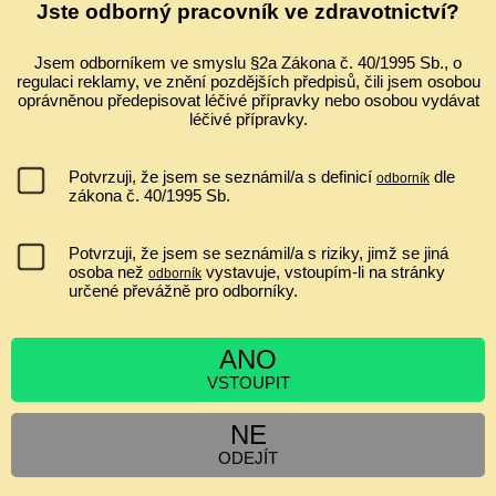
Ultrazvuk a zobrazování v gynekologii a porodnictví 2026 Celostátní
Jste odborný pracovník ve zdravotnictví?
konferenci s mezinárodní účastí ve spolupráci s Fetal Medicine
Foundation (Londýn) Odborný garant: prof. MUDr. Pavel Calda, CSc.
Jsem odborníkem ve smyslu §2a Zákona č. 40/1995 Sb., o
...
regulaci reklamy, ve znění pozdějších předpisů, čili jsem osobou
oprávněnou předepisovat léčivé přípravky nebo osobou vydávat
IVF A EMBRYOTRANSFER ZVYŠUJE RIZIKO PLACENTA
léčivé přípravky.
PRAEVIA?
nemá souvislost
Potvrzuji, že jsem se seznámil/a s definicí
dle
odborník
jen asi 1,2x zvyšuje riziko
zákona č. 40/1995 Sb.
ano, minimálně jen v I. a II. trimestru
zvyšuje riziko 2 až 6krát
Potvrzuji, že jsem se seznámil/a s riziky, jimž se jiná
osoba než
vystavuje, vstoupím-li na stránky
odborník
určené převážně pro odborníky.
[
Výsledky
|
Ankety
]
ANO
Hlasujících:
6552
| Komentáře:
0
VSTOUPIT
ZPRÁVY
NE
Cyklospora v tehotenstvi
ODEJÍT
Siamská dvojčata
Obezita v těhotenství