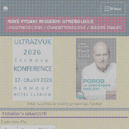
Menu
Vstup do uzavřené skupiny gynekologů Gynstart
TERMÍNY V GRAVIDITĚ
Zadej den PM: