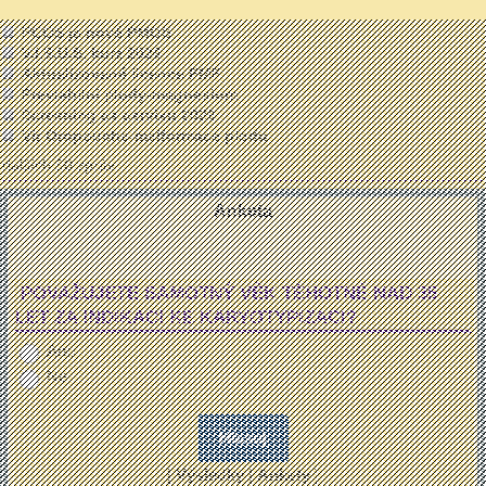
Proč je PM důležitá informace
PCOS je nově PMOS
V.I.S.U.S. kurz 2026
Aktualizované licence FMF
Previabilní plody-magnesium
Screening ca cervixu 2026
Vir Oropouche-malformace plodu
dalších 50 zpráv ...
Anketa
POVAŽUJETE SAMOTNÝ VĚK TĚHOTNÉ NAD 35
LET ZA INDIKACI KE KARYOTYPIZACI?
Ano
Ne
[
Výsledky
|
Ankety
]