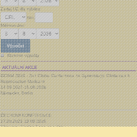
Zadej UZ dle výběru:
mm:
Měřeno dne:
Klasické výpočty
AKTUÁLNÍ AKCE
GORM 2026 - 2nd Global Conference on Gynecology, Obstetrics &
Reproductive Medicine
14.09.2026-15.09.2026
Německo, Berlín
...
ČECHOVA KONFERENCE
17.09.2026-19.09.2026
Olomouc, Clarion Congress Hotel