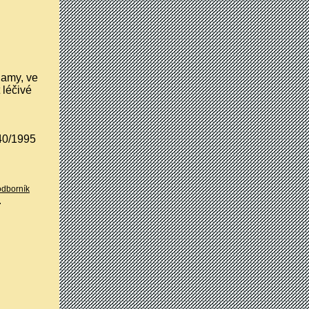
lamy, ve
 léčivé
40/1995
odborník
.