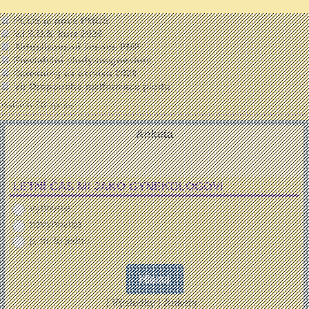
Proč je PM důležitá informace
PCOS je nově PMOS
V.I.S.U.S. kurz 2026
Aktualizované licence FMF
Previabilní plody-magnesium
Screening ca cervixu 2026
Vir Oropouche-malformace plodu
dalších 50 zpráv ...
Anketa
LETNÍ ČAS MI JAKO GYNEKOLOGOVI
vyhovuje
nevyhovuje
je mi to jedno
[
Výsledky
|
Ankety
]