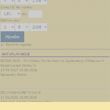
Zadej UZ dle výběru:
mm:
Měřeno dne:
Klasické výpočty
AKTUÁLNÍ AKCE
GORM 2026 - 2nd Global Conference on Gynecology, Obstetrics &
Reproductive Medicine
14.09.2026-15.09.2026
Německo, Berlín
...
ČECHOVA KONFERENCE
17.09.2026-19.09.2026
Olomouc, Clarion Congress Hotel