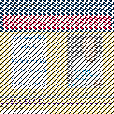
Menu
Vstup do uzavřené skupiny gynekologů Gynstart
TERMÍNY V GRAVIDITĚ
Zadej den PM: