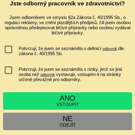
Ultrazvuk a zobrazování v gynekologii a porodnictví 2026 Celostátní
Jste odborný pracovník ve zdravotnictví?
konferenci s mezinárodní účastí ve spolupráci s Fetal Medicine
Foundation (Londýn) Odborný garant: prof. MUDr. Pavel Calda, CSc.
Jsem odborníkem ve smyslu §2a Zákona č. 40/1995 Sb., o
...
regulaci reklamy, ve znění pozdějších předpisů, čili jsem osobou
oprávněnou předepisovat léčivé přípravky nebo osobou vydávat
IVF A EMBRYOTRANSFER ZVYŠUJE RIZIKO PLACENTA
léčivé přípravky.
PRAEVIA?
nemá souvislost
Potvrzuji, že jsem se seznámil/a s definicí
dle
odborník
jen asi 1,2x zvyšuje riziko
zákona č. 40/1995 Sb.
ano, minimálně jen v I. a II. trimestru
zvyšuje riziko 2 až 6krát
Potvrzuji, že jsem se seznámil/a s riziky, jimž se jiná
osoba než
vystavuje, vstoupím-li na stránky
odborník
určené převážně pro odborníky.
[
Výsledky
|
Ankety
]
ANO
Hlasujících:
6557
| Komentáře:
0
VSTOUPIT
ZPRÁVY
NE
Cyklospora v tehotenstvi
ODEJÍT
Siamská dvojčata
Obezita v těhotenství