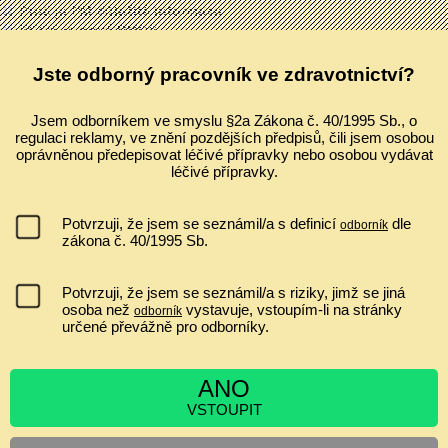
Proč je PM důležitá informace
PCOS je nově PMOS
V.I.S.U.S. kurz 2026
Aktualizované licence FMF
Jste odborný pracovník ve zdravotnictví?
Previabilní plody-magnesium
Screening ca cervixu 2026
Jsem odborníkem ve smyslu §2a Zákona č. 40/1995 Sb., o
Vir Oropouche-malformace plodu
regulaci reklamy, ve znění pozdějších předpisů, čili jsem osobou
dalších 50 zpráv ...
oprávněnou předepisovat léčivé přípravky nebo osobou vydávat
léčivé přípravky.
PORODNICKÝ ULTRAZVUK V GYNEKOLOGICKÉ
AMBULANCI K ZÍSKÁNÍ CERTIFKÁTU FMF BŘEZEN
Potvrzuji, že jsem se seznámil/a s definicí
dle
odborník
2011 - PROGRAM
zákona č. 40/1995 Sb.
Program
Potvrzuji, že jsem se seznámil/a s riziky, jimž se jiná
Seznam účastníků
|
Registrace uzavřena
osoba než
vystavuje, vstoupím-li na stránky
odborník
určené převážně pro odborníky.
PROGRAM
ANO
Porodnický ultrazvuk v gynekologické ambulanci.
VSTOUPIT