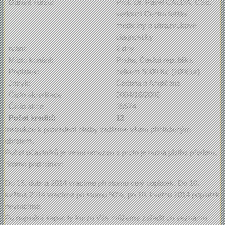
Garant kurzu:
Prof. Dr. Pavel CALDA, CSc
.
vedoucí Centra fetální
medicíny a ultrazvukové
diagnostiky
rvání:
2 dny
Místo konání:
Praha, Česká republika
Poplatek:
celkem 5000 Kč (200Eur)
Jazyk:
Čeština a Angličtina
Číslo akreditace
0004/16/2006
Číslo akce
35574
Počet kreditů
12
Instrukce k provedení platby zašleme všem přihlášeným
obratem.
Počet účastníků je velmi omezen a proto je nutná platba předem.
Storno podmínky:
Do 15. dubna 2014 vracíme při stornu celý poplatek. Do 10.
května 2014 vracíme při stornu 50%, po 10. květnu 2014 poplatek
nevracíme.
Po naplnění kapacity kurzu Vás můžeme zařadit do seznamu