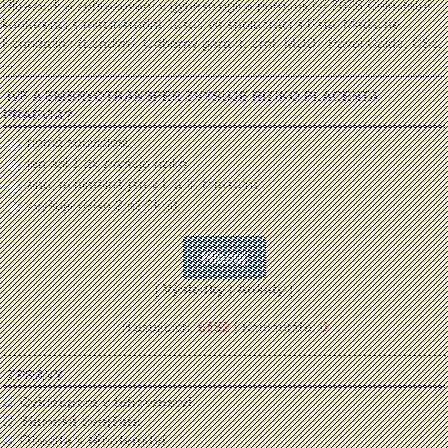
Ultrazvuk a zobrazování v gynekologii a porodnictví 2026 Celostátní
konferenci s mezinárodní účastí ve spolupráci s Fetal Medicine
Foundation (Londýn) Odborný garant: prof. MUDr. Pavel Calda, CSc.
...
IVF A EMBRYOTRANSFER ZVYŠUJE RIZIKO PLACENTA
PRAEVIA?
nemá souvislost
jen asi 1,2x zvyšuje riziko
ano, minimálně jen v I. a II. trimestru
zvyšuje riziko 2 až 6krát
[
Výsledky
|
Ankety
]
Hlasujících:
6552
| Komentáře:
0
ZPRÁVY
Cyklospora v tehotenstvi
Siamská dvojčata
Obezita v těhotenství