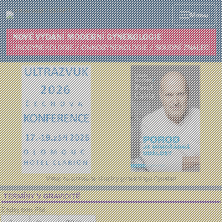
Menu
Vstup do uzavřené skupiny gynekologů Gynstart
TERMÍNY V GRAVIDITĚ
Zadej den PM: