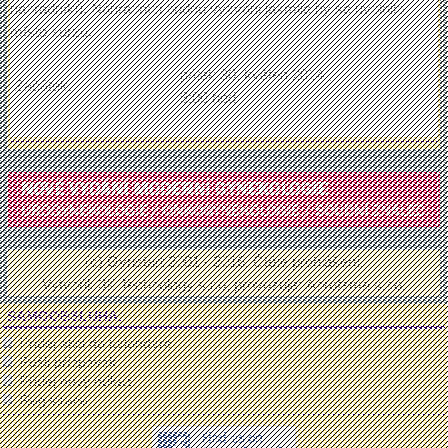
náhradníků. Náhradníci budou vyzváni jakmile by se uvolnilo
místo kurzu.
pátek 30. květen 2014 ,
Začátek:
9:00 hod
(c) Gynstart 2001 - 2016.
Čtěte prohlášení
.
Vytvořil:
3K Technology s.r.o
, provozuje:
Aprofema s.r.o.
SAMOOBSLUHA:
Přidej akci do kalendáře
Pošli příspěvek
Přidej nový odkaz
Registrace