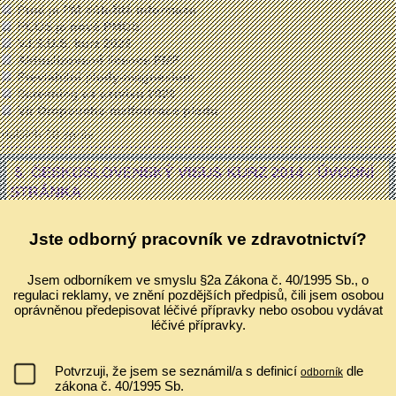
Proč je PM důležitá informace
PCOS je nově PMOS
V.I.S.U.S. kurz 2026
Aktualizované licence FMF
Previabilní plody-magnesium
Screening ca cervixu 2026
Vir Oropouche-malformace plodu
dalších 50 zpráv ...
5. ČESKOSLOVENSKÝ VISUS KURZ 2014 - ÚVODNÍ
STRÁNKA
Úvodní stránka
|
Program
|
Požadavky na počítač
Jste odborný pracovník ve zdravotnictví?
Registrace uzavřena
Jsem odborníkem ve smyslu §2a Zákona č. 40/1995 Sb., o
VISUS KURZ
regulaci reklamy, ve znění pozdějších předpisů, čili jsem osobou
oprávněnou předepisovat léčivé přípravky nebo osobou vydávat
léčivé přípravky.
Dvoudenní kurz 2014 - Ultrazvuková 2D/3D/4D diagnostika v
Potvrzuji, že jsem se seznámil/a s definicí
dle
gynekologické ambulanci. (koncept VISUS)
odborník
zákona č. 40/1995 Sb.
Praha, pátek 30.- sobota 31. května 2014