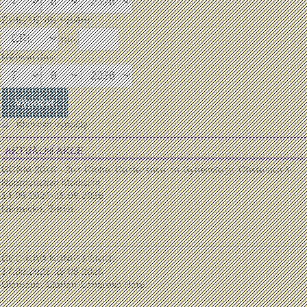
Zadej UZ dle výběru:
mm:
Měřeno dne:
Klasické výpočty
AKTUÁLNÍ AKCE
GORM 2026 - 2nd Global Conference on Gynecology, Obstetrics &
Reproductive Medicine
14.09.2026-15.09.2026
Německo, Berlín
...
ČECHOVA KONFERENCE
17.09.2026-19.09.2026
Olomouc, Clarion Congress Hotel