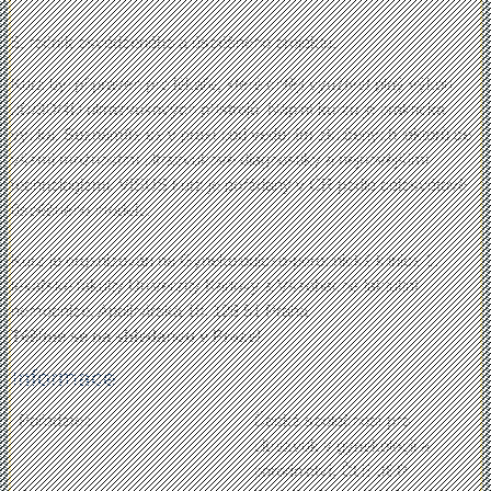
5. ročník osvědčeného a úspěšného projektu.
Kurz byl připraven pro lékaře, které chtějí využívat plný výkon
2D/3D/4D ultrazvukových přístrojů. Náplní kurzu je praktická
výuka. Seznámíte se v praxi pod vedením zkušených lektorů se
všemi možnostmi ultrazvukové diagnostiky a nejnovějšími
technologiemi. VISUS kurz je pořádaný v ČR podle celosvětově
úspěšného modelu.
Kurz je organizován na Gynekologicko-porodnické klinice 1.
lékařské fakulty Univerzity Karlovy a Všeobecné faktultní
nemocnice, Apolinářská 18, 128 51 Praha
Těšíme se na shledanou v Praze!
Informace
Pořadatel:
Česká společnost pro
ultrazvuk v gynekologii a
porodnictví, ČLE JEP