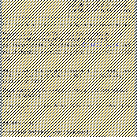
komplikací v průběh gravidity
(Certifikát FMF 11-13+6 týden)
Počet účastníků je omezen,
přihlášky na místě nejsou možné.
Poplatek
celkem 3000 CZK za celý kurz od 9-16 hodin. Po
přihlášení Vám budou zaslány instrukce k zaplacení
registračního poplatku. Pro řádné členy
ČSUPG ČLS JEP
, kteří
nedluží příspěvky sleva 200 Kč.
(příhlášky do ČSUPG ČLS JEP
zde)
Místo konání:
Gynekologicko-porodnická klinika 1.LFUK a VFN
Praha, Centrum fetální medicíny a ultrazvukové diagnostiky.
Posluchárna kliniky.
Náplň kurzů:
ukázky vyšetřování v praxi, konzultace nálezů a
další management.
Přihlášky pouze pomocí elektronického formuláře - klikni zde či v
záhlaví této stránky
Zajištění kurzů:
Sekretariát Drahomíra Kovaříková email