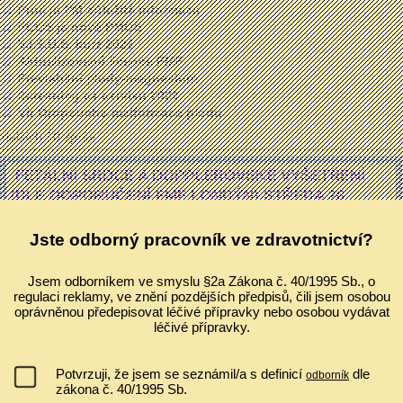
Proč je PM důležitá informace
PCOS je nově PMOS
V.I.S.U.S. kurz 2026
Aktualizované licence FMF
Previabilní plody-magnesium
Screening ca cervixu 2026
Vir Oropouche-malformace plodu
dalších 50 zpráv ...
FETÁLNÍ SRDCE A DOPPLEROVSKÉ VYŠETŘENÍ
(DLE DOPORUČENÍ FMF LONDÝN) STŘEDA 26.
DUBNA 2017 - PROGRAM
Jste odborný pracovník ve zdravotnictví?
Program
Registrace uzavřena
Jsem odborníkem ve smyslu §2a Zákona č. 40/1995 Sb., o
regulaci reklamy, ve znění pozdějších předpisů, čili jsem osobou
oprávněnou předepisovat léčivé přípravky nebo osobou vydávat
PRAKTICKÝ KURZ
léčivé přípravky.
Datum: středa 26. dubna 2017
Potvrzuji, že jsem se seznámil/a s definicí
dle
odborník
zákona č. 40/1995 Sb.