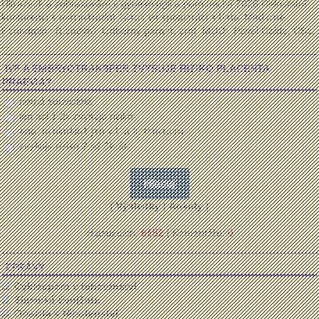
Ultrazvuk a zobrazování v gynekologii a porodnictví 2026 Celostátní
konferenci s mezinárodní účastí ve spolupráci s Fetal Medicine
Foundation (Londýn) Odborný garant: prof. MUDr. Pavel Calda, CSc.
...
IVF A EMBRYOTRANSFER ZVYŠUJE RIZIKO PLACENTA
PRAEVIA?
nemá souvislost
jen asi 1,2x zvyšuje riziko
ano, minimálně jen v I. a II. trimestru
zvyšuje riziko 2 až 6krát
[
Výsledky
|
Ankety
]
Hlasujících:
6552
| Komentáře:
0
ZPRÁVY
Cyklospora v tehotenstvi
Siamská dvojčata
Obezita v těhotenství