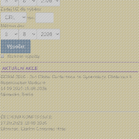
Zadej UZ dle výběru:
mm:
Měřeno dne:
Klasické výpočty
AKTUÁLNÍ AKCE
GORM 2026 - 2nd Global Conference on Gynecology, Obstetrics &
Reproductive Medicine
14.09.2026-15.09.2026
Německo, Berlín
...
ČECHOVA KONFERENCE
17.09.2026-19.09.2026
Olomouc, Clarion Congress Hotel