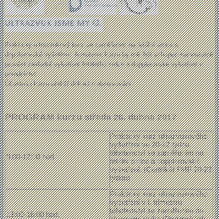
Praktický ultrazvukový kurz se zaměřením na fetální srdce a
dopplerovské vyšetření. Absolvent kurzu by měl být schopen samostatně
provést základní vyšetření fetálního srdce a dopplerovské vyšetření v
porodnictví.
Účastníci kurzu obdrží doklad o absolvování.
PROGRAM kurzu
středa 26. dubna 2017
Praktický kurz ultrazvukového
vyšetření ve 20-22 týdnu
těhotenství se zaměřením na
9:00-12:00 hod.
fetální srdce a dopplerovské
vyšetření. (Certifikát FMF 20-22
týden)
Praktický kurz ultrazvukového
vyšetření v I. trimestru
těhotenství se zaměřením na
13:00-16:00 hod.
stanovení rizika těhotenských