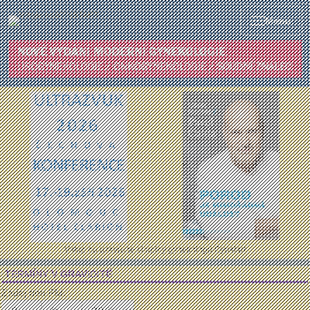
Menu
Vstup do uzavřené skupiny gynekologů Gynstart
TERMÍNY V GRAVIDITĚ
Zadej den PM: