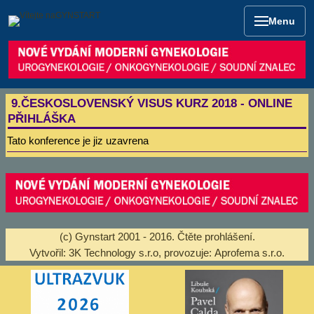
Menu
9.ČESKOSLOVENSKÝ VISUS KURZ 2018 - ONLINE
PŘIHLÁŠKA
Tato konference je jiz uzavrena
(c) Gynstart 2001 - 2016.
Čtěte prohlášení
.
Vytvořil:
3K Technology s.r.o
, provozuje:
Aprofema s.r.o.