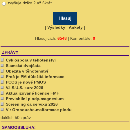
zvyšuje riziko 2 až 6krát
[
Výsledky
|
Ankety
]
Hlasujících:
6548
| Komentáře:
0
ZPRÁVY
Cyklospora v tehotenstvi
Siamská dvojčata
Obezita v těhotenství
Proč je PM důležitá informace
PCOS je nově PMOS
V.I.S.U.S. kurz 2026
Aktualizované licence FMF
Previabilní plody-magnesium
Screening ca cervixu 2026
Vir Oropouche-malformace plodu
dalších 50 zpráv ...
SAMOOBSLUHA: