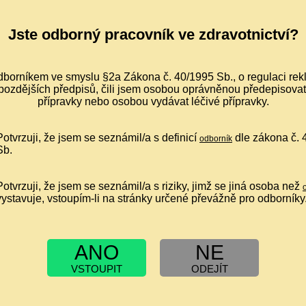
Jste odborný pracovník ve zdravotnictví?
borníkem ve smyslu §2a Zákona č. 40/1995 Sb., o regulaci rek
pozdějších předpisů, čili jsem osobou oprávněnou předepisovat
přípravky nebo osobou vydávat léčivé přípravky.
Potvrzuji, že jsem se seznámil/a s definicí
dle zákona č. 
odborník
Sb.
Potvrzuji, že jsem se seznámil/a s riziky, jimž se jiná osoba než
vystavuje, vstoupím-li na stránky určené převážně pro odborníky
ČGPS ČLS JEP
ice na Homolce, Praha
ANO
NE
atku nejpozději do 10. prosince 2009:
členové Sekce fetální mediciny pop
VSTOUPIT
ODEJÍT
009 A PLATBY NA MÍSTĚ = JEDNOTNÁ CENA 1200 Kč (1000 Kč+20%DPH
nebo
ttp://sfm.gynpor.cz/cleni.html
klikni zde