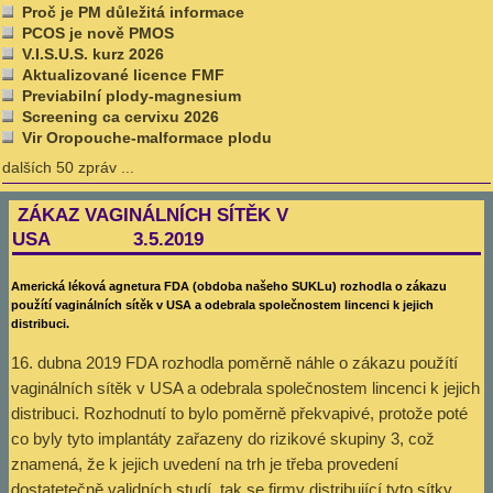
Proč je PM důležitá informace
PCOS je nově PMOS
V.I.S.U.S. kurz 2026
Aktualizované licence FMF
Previabilní plody-magnesium
Screening ca cervixu 2026
Vir Oropouche-malformace plodu
dalších 50 zpráv ...
ZÁKAZ VAGINÁLNÍCH SÍTĚK V
USA 3.5.2019
Americká léková agnetura FDA (obdoba našeho SUKLu)
rozhodla o zákazu
použítí vaginálních sítěk v USA a odebrala společnostem lincenci k jejich
distribuci.
16. dubna 2019 FDA rozhodla poměrně náhle o zákazu použítí
vaginálních sítěk v USA a odebrala společnostem lincenci k jejich
distribuci. Rozhodnutí to bylo poměrně překvapivé, protože poté
co byly tyto implantáty zařazeny do rizikové skupiny 3, což
znamená, že k jejich uvedení na trh je třeba provedení
dostatetečně validních studí, tak se firmy distribující tyto sítky