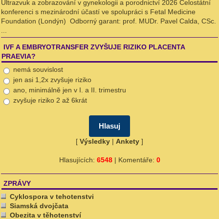
Ultrazvuk a zobrazování v gynekologii a porodnictví 2026 Celostátní
konferenci s mezinárodní účastí ve spolupráci s Fetal Medicine
Foundation (Londýn) Odborný garant: prof. MUDr. Pavel Calda, CSc.
...
IVF A EMBRYOTRANSFER ZVYŠUJE RIZIKO PLACENTA
PRAEVIA?
nemá souvislost
jen asi 1,2x zvyšuje riziko
ano, minimálně jen v I. a II. trimestru
zvyšuje riziko 2 až 6krát
[
Výsledky
|
Ankety
]
Hlasujících:
6548
| Komentáře:
0
ZPRÁVY
Cyklospora v tehotenstvi
Siamská dvojčata
Obezita v těhotenství