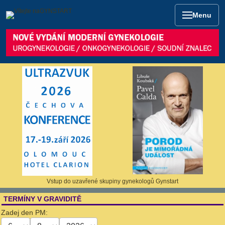
Menu
Vstup do uzavřené skupiny gynekologů Gynstart
TERMÍNY V GRAVIDITĚ
Zadej den PM: