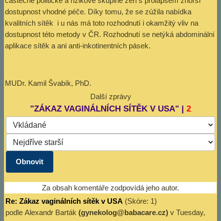
částečně politické a rizikové skupině žen s prolapsem zhorší
dostupnost vhodné péče. Díky tomu, že se zúžila nabídka
kvalitních sítěk i u nás má toto rozhodnutí i okamžitý vliv na
dostupnost této metody v ČR. Rozhodnutí se netýká abdominální
aplikace sítěk a ani anti-inkotinentních pásek.
MUDr. Kamil Švabík, PhD.
Další zprávy
"ZÁKAZ VAGINÁLNÍCH SÍTĚK V USA" |
2
Za obsah komentáře zodpovídá jeho autor.
Re: Zákaz vaginálních sítěk v USA
(Skóre: 1)
podle
Alexandr Barták
(gynekolog@babacare.cz)
v Tuesday,