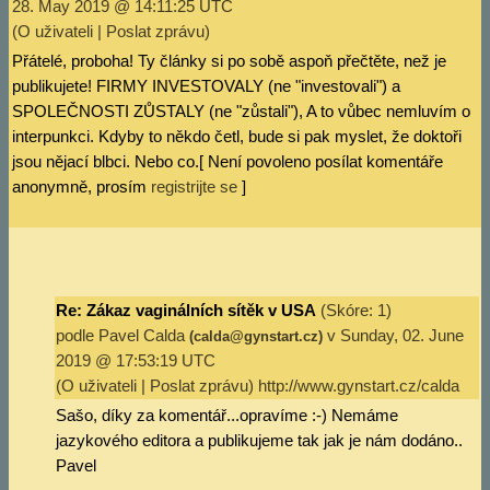
28. May 2019 @ 14:11:25 UTC
(
O uživateli
|
Poslat zprávu
)
Přátelé, proboha! Ty články si po sobě aspoň přečtěte, než je
publikujete! FIRMY INVESTOVALY (ne "investovali") a
SPOLEČNOSTI ZŮSTALY (ne "zůstali"), A to vůbec nemluvím o
interpunkci. Kdyby to někdo četl, bude si pak myslet, že doktoři
jsou nějací blbci. Nebo co.[ Není povoleno posílat komentáře
anonymně, prosím
registrijte se
]
Re: Zákaz vaginálních sítěk v USA
(Skóre: 1)
podle
Pavel Calda
v Sunday, 02. June
(calda@gynstart.cz)
2019 @ 17:53:19 UTC
(
O uživateli
|
Poslat zprávu
)
http://www.gynstart.cz/calda
Sašo, díky za komentář...opravíme :-) Nemáme
jazykového editora a publikujeme tak jak je nám dodáno..
Pavel