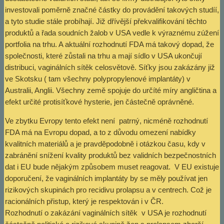
investovali poměrně značné částky do provádění takových studíí,
a tyto studie stále probíhají. Již dřívější překvalifikování těchto
produktů a řada soudních žalob v USA vedle k výraznému zúžení
portfolia na trhu. A aktuální rozhodnutí FDA má takový dopad, že
společnosti, které zůstali na trhu a mají sídlo v USA ukončují
distribuci, vaginálních sítěk celosvětově. Síťky jsou zakázány již
ve Skotsku ( tam všechny polypropylenové implantáty) v
Australii, Anglii. Všechny země spojuje do určíté míry angličtina a
efekt určité protisíťkové hysterie, jen částečně oprávněné.
Ve zbytku Evropy tento efekt není patrný, nicméně rozhodnutí
FDA má na Evropu dopad, a to z důvodu omezení nabídky
kvalitních materiálů a je pravděpodobně i otázkou času, kdy v
zabránění snížení kvality produktů bez validních bezpečnostních
dat i EU bude nějakým způsobem muset reagovat. V EU existuje
doporučení, že vaginálních implantáty by se měly používat jen
rizikových skupinách pro recidivu prolapsu a v centrech. Což je
racionálních přistup, který je respektován i v ČR.
Rozhodnutí o zakázání vaginálních sítěk v USA je rozhodnutí