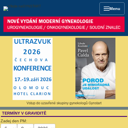
Menu
Vstup do uzavřené skupiny gynekologů Gynstart
TERMÍNY V GRAVIDITĚ
Zadej den PM: