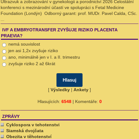
Ultrazvuk a zobrazování v gynekologii a porodnictví 2026 Celostátní
konferenci s mezinárodní účastí ve spolupráci s Fetal Medicine
Foundation (Londýn) Odborný garant: prof. MUDr. Pavel Calda, CSc.
...
IVF A EMBRYOTRANSFER ZVYŠUJE RIZIKO PLACENTA
PRAEVIA?
nemá souvislost
jen asi 1,2x zvyšuje riziko
ano, minimálně jen v I. a II. trimestru
zvyšuje riziko 2 až 6krát
[
Výsledky
|
Ankety
]
Hlasujících:
6548
| Komentáře:
0
ZPRÁVY
Cyklospora v tehotenstvi
Siamská dvojčata
Obezita v těhotenství