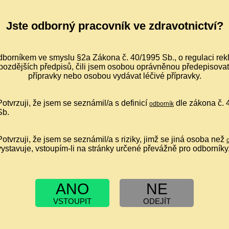
Jste odborný pracovník ve zdravotnictví?
borníkem ve smyslu §2a Zákona č. 40/1995 Sb., o regulaci rek
pozdějších předpisů, čili jsem osobou oprávněnou předepisovat
přípravky nebo osobou vydávat léčivé přípravky.
Potvrzuji, že jsem se seznámil/a s definicí
dle zákona č. 
odborník
Sb.
Potvrzuji, že jsem se seznámil/a s riziky, jimž se jiná osoba než
vystavuje, vstoupím-li na stránky určené převážně pro odborníky
ANO
NE
VSTOUPIT
ODEJÍT