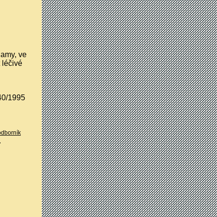
lamy, ve
 léčivé
40/1995
odborník
.