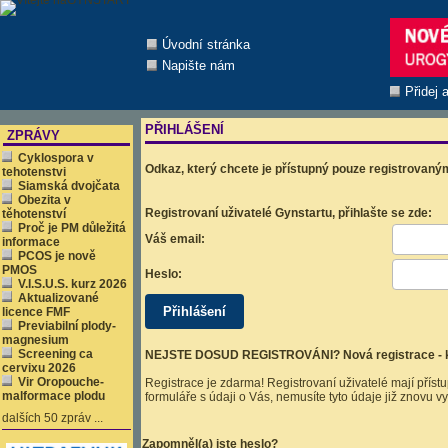
Úvodní stránka
Napište nám
Přidej 
PŘIHLÁŠENÍ
ZPRÁVY
Cyklospora v
Odkaz, který chcete je přístupný pouze registrovaným
tehotenstvi
Siamská dvojčata
Obezita v
Registrovaní uživatelé Gynstartu, přihlašte se zde:
těhotenství
Proč je PM důležitá
Váš email:
informace
PCOS je nově
PMOS
Heslo:
V.I.S.U.S. kurz 2026
Aktualizované
licence FMF
Previabilní plody-
magnesium
Screening ca
NEJSTE DOSUD REGISTROVÁNI? Nová registrace - k
cervixu 2026
Vir Oropouche-
Registrace je zdarma! Registrovaní uživatelé mají přístu
malformace plodu
formuláře s údaji o Vás, nemusíte tyto údaje již znovu vy
dalších 50 zpráv ...
Zapomněl(a) jste heslo?