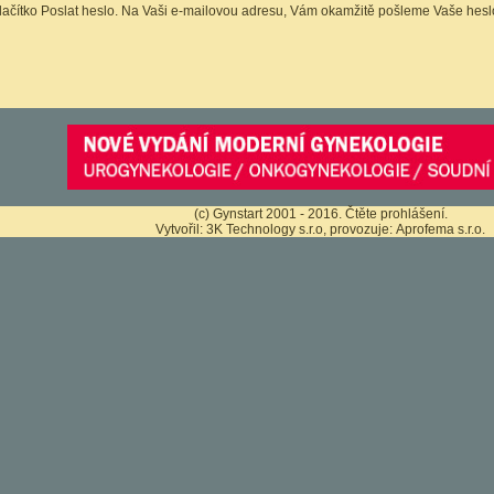
tlačítko Poslat heslo. Na Vaši e-mailovou adresu, Vám okamžitě pošleme Vaše hesl
(c) Gynstart 2001 - 2016.
Čtěte prohlášení
.
Vytvořil:
3K Technology s.r.o
, provozuje:
Aprofema s.r.o.