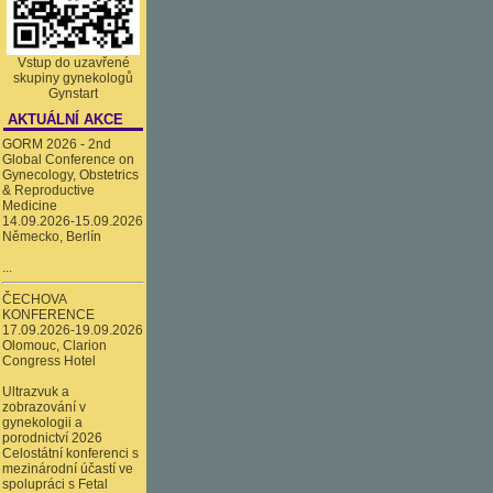
Vstup do uzavřené
skupiny gynekologů
Gynstart
AKTUÁLNÍ AKCE
GORM 2026 - 2nd
Global Conference on
Gynecology, Obstetrics
& Reproductive
Medicine
14.09.2026-15.09.2026
Německo, Berlín
...
ČECHOVA
KONFERENCE
17.09.2026-19.09.2026
Olomouc, Clarion
Congress Hotel
Ultrazvuk a
zobrazování v
gynekologii a
porodnictví 2026
Celostátní konferenci s
mezinárodní účastí ve
spolupráci s Fetal