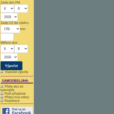
Zadej den PM:
Zadej UZ dle výběru:
mm:
Měřeno dne:
Klasické výpočty
SAMOOBSLUHA:
Přidej akci do
kalendáře
Pošli příspěvek
Přidej nový odkaz
Registrace