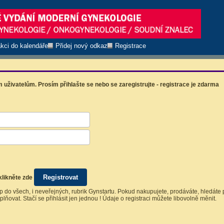
akci do kalendáře
Přidej nový odkaz
Registrace
 uživatelům. Prosím přihlašte se nebo se zaregistrujte - registrace je zdarma
likněte zde
p do všech, i neveřejných, rubrik Gynstartu. Pokud nakupujete, prodáváte, hledáte p
plňovat. Stačí se přihlásit jen jednou ! Údaje o registraci můžete libovolně měnit.