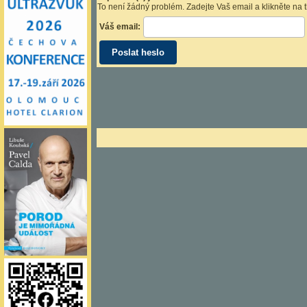
To není žádný problém. Zadejte Vaš email a klikněte na 
Váš email: