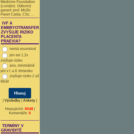
Medicine Foundation
(Londýn) Odborný
garant: prof. MUDr.
Pavel Calda, CSc. ...
IVF A
EMBRYOTRANSFER
ZVYŠUJE RIZIKO
PLACENTA
PRAEVIA?
nemá souvislost
jen asi 1,2x
zvyšuje riziko
ano, minimálně
jen v I. a II. trimestru
zvyšuje riziko 2 až
6krát
[
Výsledky
|
Ankety
]
Hlasujících:
6548
|
Komentáře:
0
TERMÍNY V
GRAVIDITĚ