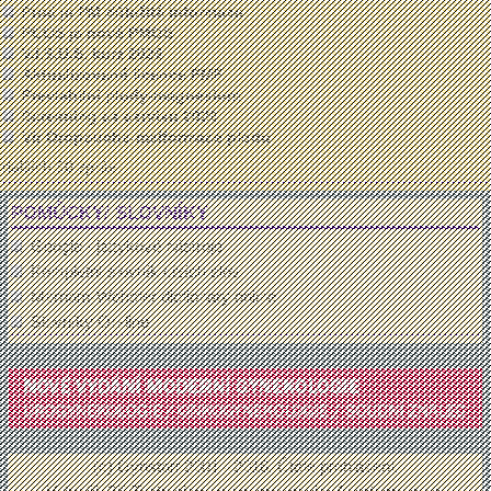
Proč je PM důležitá informace
PCOS je nově PMOS
V.I.S.U.S. kurz 2026
Aktualizované licence FMF
Previabilní plody-magnesium
Screening ca cervixu 2026
Vir Oropouche-malformace plodu
dalších 50 zpráv ...
POMŮCKY/ SLOVNÍKY
Google - jazykové nástroje
Kompletní slovník cizích slov
Merriam-Webster dictionary online
Slovníky On-line
(c) Gynstart 2001 - 2016.
Čtěte prohlášení
.