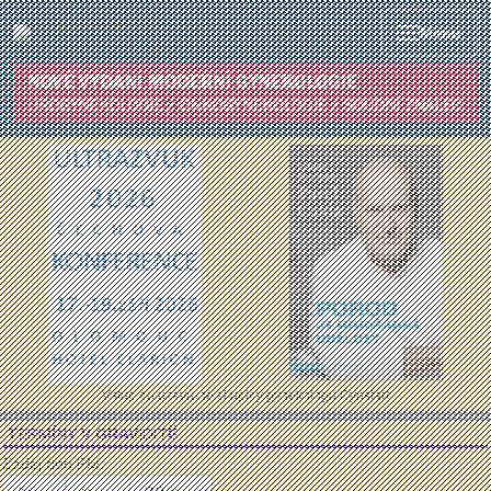
Menu
Vstup do uzavřené skupiny gynekologů Gynstart
TERMÍNY V GRAVIDITĚ
Zadej den PM: