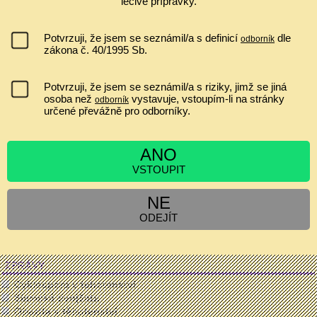
léčivé přípravky.
Ultrazvuk a zobrazování v gynekologii a porodnictví 2026 Celostátní
konferenci s mezinárodní účastí ve spolupráci s Fetal Medicine
Foundation (Londýn) Odborný garant: prof. MUDr. Pavel Calda, CSc.
Potvrzuji, že jsem se seznámil/a s definicí
dle
odborník
...
zákona č. 40/1995 Sb.
IVF A EMBRYOTRANSFER ZVYŠUJE RIZIKO PLACENTA
PRAEVIA?
Potvrzuji, že jsem se seznámil/a s riziky, jimž se jiná
osoba než
vystavuje, vstoupím-li na stránky
odborník
nemá souvislost
určené převážně pro odborníky.
jen asi 1,2x zvyšuje riziko
ano, minimálně jen v I. a II. trimestru
zvyšuje riziko 2 až 6krát
ANO
VSTOUPIT
NE
[
Výsledky
|
Ankety
]
ODEJÍT
Hlasujících:
6557
| Komentáře:
0
ZPRÁVY
Cyklospora v tehotenstvi
Siamská dvojčata
Obezita v těhotenství