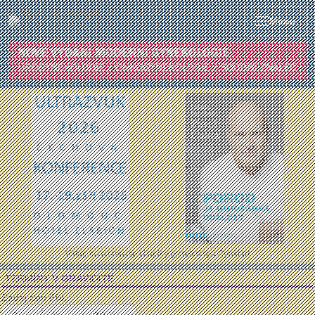
Menu
Vstup do uzavřené skupiny gynekologů Gynstart
TERMÍNY V GRAVIDITĚ
Zadej den PM: