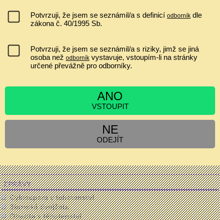
Ultrazvuk a zobrazování v gynekologii a porodnictví 2026 Celostátní
konferenci s mezinárodní účastí ve spolupráci s Fetal Medicine
Potvrzuji, že jsem se seznámil/a s definicí
dle
odborník
Foundation (Londýn) Odborný garant: prof. MUDr. Pavel Calda, CSc.
zákona č. 40/1995 Sb.
...
IVF A EMBRYOTRANSFER ZVYŠUJE RIZIKO PLACENTA
Potvrzuji, že jsem se seznámil/a s riziky, jimž se jiná
PRAEVIA?
osoba než
vystavuje, vstoupím-li na stránky
odborník
určené převážně pro odborníky.
nemá souvislost
jen asi 1,2x zvyšuje riziko
ano, minimálně jen v I. a II. trimestru
ANO
zvyšuje riziko 2 až 6krát
VSTOUPIT
NE
ODEJÍT
[
Výsledky
|
Ankety
]
Hlasujících:
6548
| Komentáře:
0
ZPRÁVY
Cyklospora v tehotenstvi
Siamská dvojčata
Obezita v těhotenství