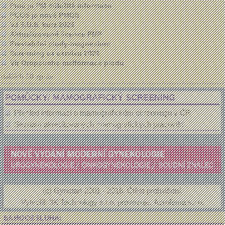
Proč je PM důležitá informace
PCOS je nově PMOS
V.I.S.U.S. kurz 2026
Aktualizované licence FMF
Previabilní plody-magnesium
Screening ca cervixu 2026
Vir Oropouche-malformace plodu
dalších 50 zpráv ...
POMŮCKY/ MAMOGRAFICKÝ SCREENING
Přehled informací o mamografickém screeningu v ČR
Seznam akreditovaných mamografických pracovišť
(c) Gynstart 2001 - 2016.
Čtěte prohlášení
.
Vytvořil:
3K Technology s.r.o
, provozuje:
Aprofema s.r.o.
SAMOOBSLUHA: