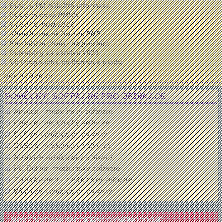
Proč je PM důležitá informace
PCOS je nově PMOS
V.I.S.U.S. kurz 2026
Aktualizované licence FMF
Previabilní plody-magnesium
Screening ca cervixu 2026
Vir Oropouche-malformace plodu
dalších 50 zpráv ...
POMŮCKY/ SOFTWARE PRO ORDINACE
Amicus - medicínský software
DgMed- medicínský software
Dr.Fox- medicínský software
Dr.Help- medicínský software
Medicus- medicínský software
PC Doktor- medicínský software
TurboAsistent - medicínský software
WinMed- medicínský software