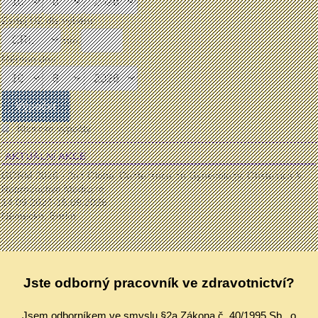
Zadej UZ dle výběru:
mm:
Měřeno dne:
Klasické výpočty
AKTUÁLNÍ AKCE
GORM 2026 - 2nd Global Conference on Gynecology, Obstetrics &
Reproductive Medicine
14.09.2026-15.09.2026
Německo, Berlín
...
ČECHOVA KONFERENCE
Jste odborný pracovník ve zdravotnictví?
17.09.2026-19.09.2026
Olomouc, Clarion Congress Hotel
Jsem odborníkem ve smyslu §2a Zákona č. 40/1995 Sb., o