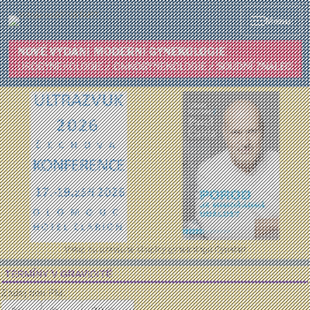
Menu
Vstup do uzavřené skupiny gynekologů Gynstart
TERMÍNY V GRAVIDITĚ
Zadej den PM: