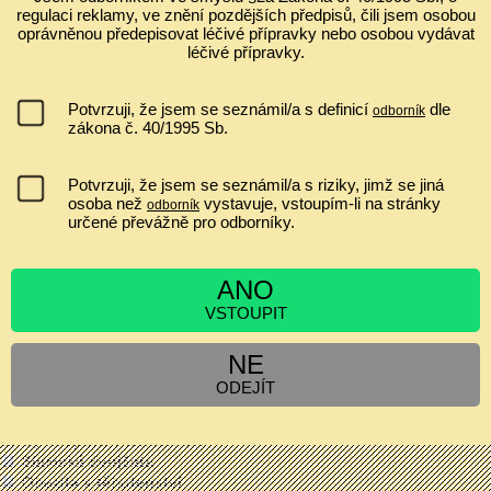
Ultrazvuk a zobrazování v gynekologii a porodnictví 2026 Celostátní
regulaci reklamy, ve znění pozdějších předpisů, čili jsem osobou
konferenci s mezinárodní účastí ve spolupráci s Fetal Medicine
oprávněnou předepisovat léčivé přípravky nebo osobou vydávat
Foundation (Londýn) Odborný garant: prof. MUDr. Pavel Calda, CSc.
léčivé přípravky.
...
IVF A EMBRYOTRANSFER ZVYŠUJE RIZIKO PLACENTA
Potvrzuji, že jsem se seznámil/a s definicí
dle
odborník
PRAEVIA?
zákona č. 40/1995 Sb.
nemá souvislost
jen asi 1,2x zvyšuje riziko
Potvrzuji, že jsem se seznámil/a s riziky, jimž se jiná
ano, minimálně jen v I. a II. trimestru
osoba než
vystavuje, vstoupím-li na stránky
odborník
určené převážně pro odborníky.
zvyšuje riziko 2 až 6krát
ANO
VSTOUPIT
[
Výsledky
|
Ankety
]
NE
Hlasujících:
6557
| Komentáře:
0
ODEJÍT
ZPRÁVY
Cyklospora v tehotenstvi
Siamská dvojčata
Obezita v těhotenství