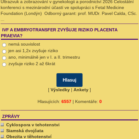
Ultrazvuk a zobrazování v gynekologii a porodnictví 2026 Celostátní
konferenci s mezinárodní účastí ve spolupráci s Fetal Medicine
Foundation (Londýn) Odborný garant: prof. MUDr. Pavel Calda, CSc.
...
IVF A EMBRYOTRANSFER ZVYŠUJE RIZIKO PLACENTA
PRAEVIA?
nemá souvislost
jen asi 1,2x zvyšuje riziko
ano, minimálně jen v I. a II. trimestru
zvyšuje riziko 2 až 6krát
[
Výsledky
|
Ankety
]
Hlasujících:
6557
| Komentáře:
0
ZPRÁVY
Cyklospora v tehotenstvi
Siamská dvojčata
Obezita v těhotenství