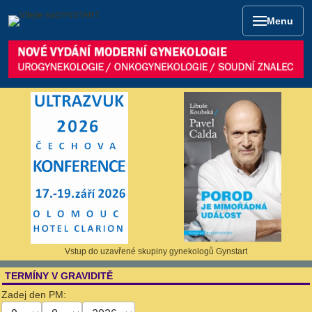
Menu
Vstup do uzavřené skupiny gynekologů Gynstart
TERMÍNY V GRAVIDITĚ
Zadej den PM: